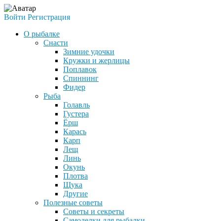
Войти
Регистрация
О рыбалке
Снасти
Зимние удочки
Кружки и жерлицы
Поплавок
Спиннинг
Фидер
Рыба
Голавль
Густера
Ёрш
Карась
Карп
Лещ
Линь
Окунь
Плотва
Щука
Другие
Полезные советы
Советы и секреты
Самоделки для рыбалки