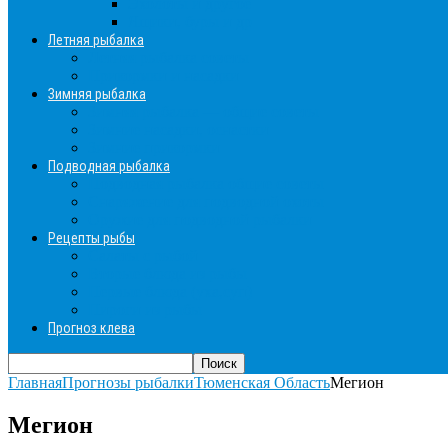
Эхолоты и другое
Ящики, буры и др
Летняя рыбалка
Летняя рыбалка советы
Прикормки и насадки
Зимняя рыбалка
Зимняя рыбалка — общие советы
Зимние насадки, оснастки
Зимние прикормки
Подводная рыбалка
Подводная рыбалка общие советы
Снаряжение для подводной охоты
Оружие для подводной рыбалки
Рецепты рыбы
Салаты с рыбой
Вторые блюда из рыбы
Первые блюда (уха,суп)
Пироги из рыбы
Прогноз клева
Главная
Прогнозы рыбалки
Тюменская Область
Мегион
Мегион