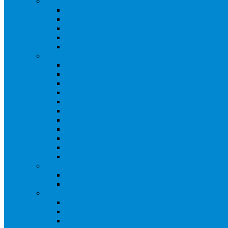
Снасти
Зимние удочки
Кружки и жерлицы
Поплавок
Спиннинг
Фидер
Рыба
Голавль
Густера
Ёрш
Карась
Карп
Лещ
Линь
Окунь
Плотва
Щука
Другие
Полезные советы
Советы и секреты
Самоделки для рыбалки
Экипировка
Костюмы и сапоги
Лодки
Палатки