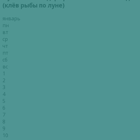
(клёв рыбы по луне)
январь
пн
вт
ср
чт
пт
сб
вс
1
2
3
4
5
6
7
8
9
10