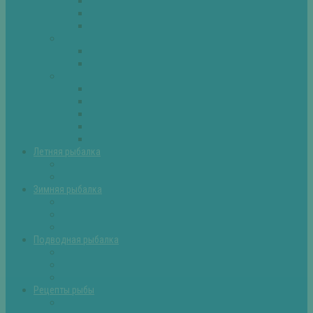
Плотва
Щука
Другие
Полезные советы
Советы и секреты
Самоделки для рыбалки
Экипировка
Костюмы и сапоги
Лодки
Палатки
Эхолоты и другое
Ящики, буры и др
Летняя рыбалка
Летняя рыбалка советы
Прикормки и насадки
Зимняя рыбалка
Зимняя рыбалка — общие советы
Зимние насадки, оснастки
Зимние прикормки
Подводная рыбалка
Подводная рыбалка общие советы
Снаряжение для подводной охоты
Оружие для подводной рыбалки
Рецепты рыбы
Салаты с рыбой