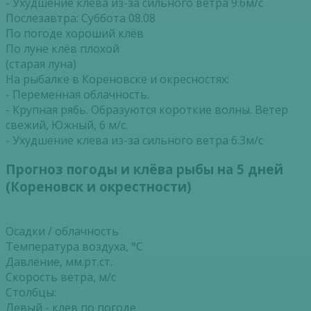
- Ухудшение клева из-за сильного ветра 9.6м/с
Послезавтра: Суббота 08.08
По погоде хороший клёв
По луне клёв плохой
(старая луна)
На рыбалке в Кореновске и окресностях:
- Переменная облачность.
- Крупная рябь. Образуются короткие волны. Ветер
свежий, Южный, 6 м/с.
- Ухудшение клева из-за сильного ветра 6.3м/с
Прогноз погоды и клёва рыбы на 5 дней
(Кореновск и окрестности)
Осадки / облачность
Температура воздуха, °С
Давление, мм.рт.ст.
Скорость ветра, м/с
Столбцы:
Левый - клёв по погоде