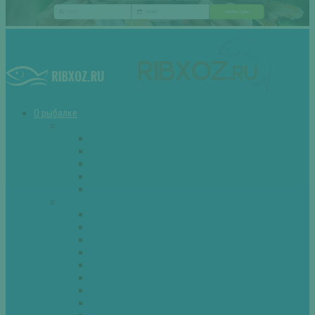
О рыбалке
Снасти
Зимние удочки
Кружки и жерлицы
Поплавок
Спиннинг
Фидер
Рыба
Голавль
Густера
Ёрш
Карась
Карп
Лещ
Линь
Окунь