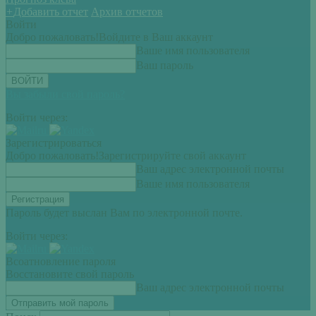
+
Добавить отчет
Архив отчетов
Войти
Добро пожаловать!
Войдите в Ваш аккаунт
Ваше имя пользователя
Ваш пароль
Вы забыли свой пароль?
Войти через:
Зарегистрироваться
Добро пожаловать!
Зарегистрируйте свой аккаунт
Ваш адрес электронной почты
Ваше имя пользователя
Пароль будет выслан Вам по электронной почте.
Войти через:
Всоатновление пароля
Восстановите свой пароль
Ваш адрес электронной почты