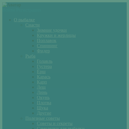
Войти
Регистрация
О рыбалке
Снасти
Зимние удочки
Кружки и жерлицы
Поплавок
Спиннинг
Фидер
Рыба
Голавль
Густера
Ёрш
Карась
Карп
Лещ
Линь
Окунь
Плотва
Щука
Другие
Полезные советы
Советы и секреты
Самоделки для рыбалки