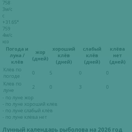
758
3м/с
с
+31.65°
759
4м/с
юз
Погода и
хороший
слабый
клёва
жор
луна /
клёв
клёв
нет
(дней)
клёв
(дней)
(дней)
(дней)
Клёв по
0
5
0
0
погоде
Клёв по
2
0
3
0
луне
- по луне жор
- по луне хороший клёв
- по луне слабый клёв
- по луне клёва нет
Лунный календарь рыболова на 2026 год