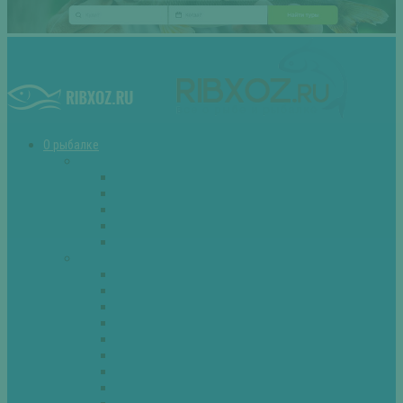
О рыбалке
Снасти
Зимние удочки
Кружки и жерлицы
Поплавок
Спиннинг
Фидер
Рыба
Голавль
Густера
Ёрш
Карась
Карп
Лещ
Линь
Окунь