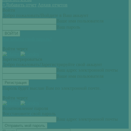
+
Добавить отчет
Архив отчетов
Войти
Добро пожаловать!
Войдите в Ваш аккаунт
Ваше имя пользователя
Ваш пароль
Вы забыли свой пароль?
Войти через:
Зарегистрироваться
Добро пожаловать!
Зарегистрируйте свой аккаунт
Ваш адрес электронной почты
Ваше имя пользователя
Пароль будет выслан Вам по электронной почте.
Войти через:
Всоатновление пароля
Восстановите свой пароль
Ваш адрес электронной почты