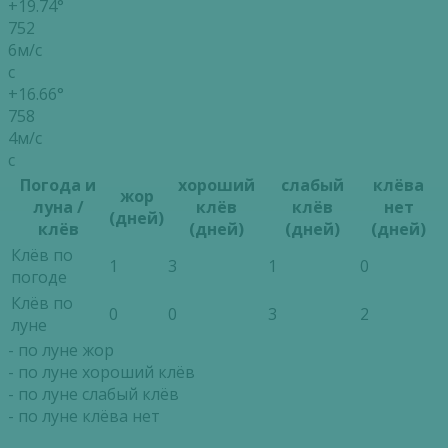
+19.74°
752
6м/с
с
+16.66°
758
4м/с
с
Погода и
хороший
слабый
клёва
жор
луна /
клёв
клёв
нет
(дней)
клёв
(дней)
(дней)
(дней)
Клёв по
1
3
1
0
погоде
Клёв по
0
0
3
2
луне
- по луне жор
- по луне хороший клёв
- по луне слабый клёв
- по луне клёва нет