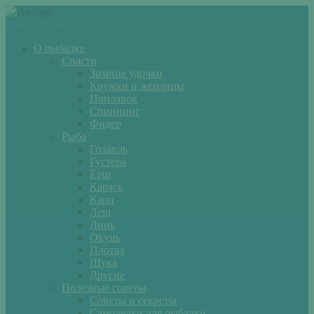
Войти
Регистрация
О рыбалке
Снасти
Зимние удочки
Кружки и жерлицы
Поплавок
Спиннинг
Фидер
Рыба
Голавль
Густера
Ёрш
Карась
Карп
Лещ
Линь
Окунь
Плотва
Щука
Другие
Полезные советы
Советы и секреты
Самоделки для рыбалки