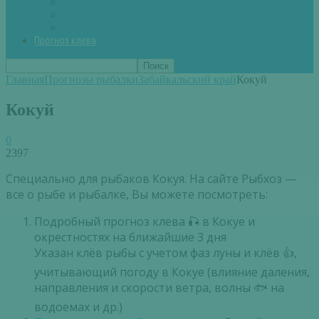
Вторые блюда из рыбы
Первые блюда (уха,суп)
Пироги из рыбы
Прогноз клева
Главная
Прогнозы рыбалки
Забайкальский край
Кокуй
Кокуй
0
2397
Специально для рыбаков Кокуя. На сайте Рыбхоз —
все о рыбе и рыбалке, Вы можете посмотреть:
Подробный прогноз клева 🎣 в Кокуе и
окрестностях на ближайшие 3 дня
Указан клёв рыбы с учетом фаз луны и клёв 👍,
учитывающий погоду в Кокуе (влияние даления,
направления и скорости ветра, волны 🐟 на
водоемах и др.)