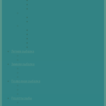
Плотва
Щука
Другие
Полезные советы
Советы и секреты
Самоделки для рыбалки
Экипировка
Костюмы и сапоги
Лодки
Палатки
Эхолоты и другое
Ящики, буры и др
Летняя рыбалка
Летняя рыбалка советы
Прикормки и насадки
Зимняя рыбалка
Зимняя рыбалка — общие советы
Зимние насадки, оснастки
Зимние прикормки
Подводная рыбалка
Подводная рыбалка общие советы
Снаряжение для подводной охоты
Оружие для подводной рыбалки
Рецепты рыбы
Салаты с рыбой