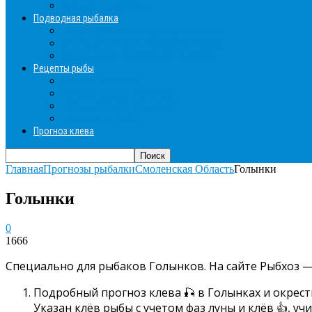
Зимние прикормки
Подводная рыбалка
Подводная рыбалка общие советы
Снаряжение для подводной охоты
Оружие для подводной рыбалки
Рецепты рыбы
Салаты с рыбой
Вторые блюда из рыбы
Первые блюда (уха,суп)
Пироги из рыбы
Прогноз клева
Главная
Прогнозы рыбалки
Смоленская Область
Голынки
Голынки
0
1666
Специально для рыбаков Голынков. На сайте Рыбхоз —
Подробный прогноз клева 🎣 в Голынках и окрест
Указан клёв рыбы с учетом фаз луны и клёв 👍, у