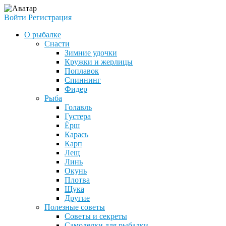
Войти
Регистрация
О рыбалке
Снасти
Зимние удочки
Кружки и жерлицы
Поплавок
Спиннинг
Фидер
Рыба
Голавль
Густера
Ёрш
Карась
Карп
Лещ
Линь
Окунь
Плотва
Щука
Другие
Полезные советы
Советы и секреты
Самоделки для рыбалки