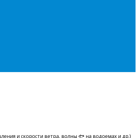
ления и скорости ветра, волны 🐟 на водоемах и др.)