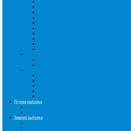
Густера
Ёрш
Карась
Карп
Лещ
Линь
Окунь
Плотва
Щука
Другие
Полезные советы
Советы и секреты
Самоделки для рыбалки
Экипировка
Костюмы и сапоги
Лодки
Палатки
Эхолоты и другое
Ящики, буры и др
Летняя рыбалка
Летняя рыбалка советы
Прикормки и насадки
Зимняя рыбалка
Зимняя рыбалка — общие советы
Зимние насадки, оснастки