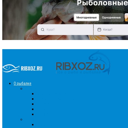
О рыбалке
Снасти
Зимние удочки
Кружки и жерлицы
Поплавок
Спиннинг
Фидер
Рыба
Голавль