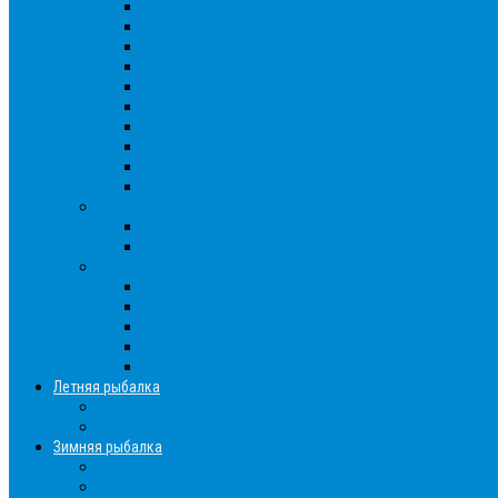
Густера
Ёрш
Карась
Карп
Лещ
Линь
Окунь
Плотва
Щука
Другие
Полезные советы
Советы и секреты
Самоделки для рыбалки
Экипировка
Костюмы и сапоги
Лодки
Палатки
Эхолоты и другое
Ящики, буры и др
Летняя рыбалка
Летняя рыбалка советы
Прикормки и насадки
Зимняя рыбалка
Зимняя рыбалка — общие советы
Зимние насадки, оснастки