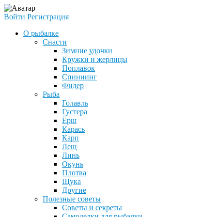
Войти
Регистрация
О рыбалке
Снасти
Зимние удочки
Кружки и жерлицы
Поплавок
Спиннинг
Фидер
Рыба
Голавль
Густера
Ёрш
Карась
Карп
Лещ
Линь
Окунь
Плотва
Щука
Другие
Полезные советы
Советы и секреты
Самоделки для рыбалки