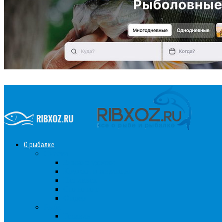
О рыбалке
Снасти
Зимние удочки
Кружки и жерлицы
Поплавок
Спиннинг
Фидер
Рыба
Голавль