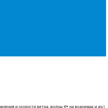
вления и скорости ветра, волны 🐟 на водоемах и др.)