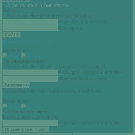
+
Добавить отчет
Архив отчетов
Войти
Добро пожаловать!
Войдите в Ваш аккаунт
Ваше имя пользователя
Ваш пароль
Вы забыли свой пароль?
Войти через:
Зарегистрироваться
Добро пожаловать!
Зарегистрируйте свой аккаунт
Ваш адрес электронной почты
Ваше имя пользователя
Пароль будет выслан Вам по электронной почте.
Войти через:
Всоатновление пароля
Восстановите свой пароль
Ваш адрес электронной почты