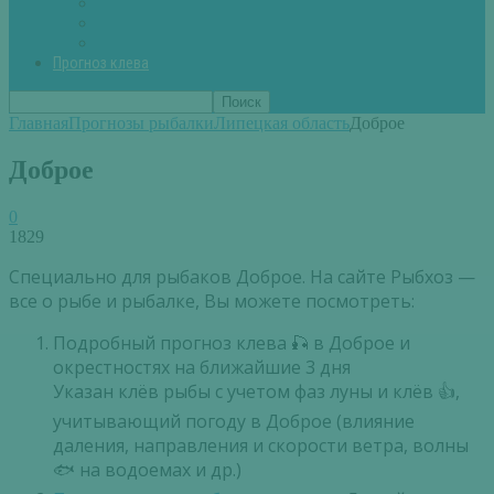
Вторые блюда из рыбы
Первые блюда (уха,суп)
Пироги из рыбы
Прогноз клева
Главная
Прогнозы рыбалки
Липецкая область
Доброе
Доброе
0
1829
Специально для рыбаков Доброе. На сайте Рыбхоз —
все о рыбе и рыбалке, Вы можете посмотреть:
Подробный прогноз клева 🎣 в Доброе и
окрестностях на ближайшие 3 дня
Указан клёв рыбы с учетом фаз луны и клёв 👍,
учитывающий погоду в Доброе (влияние
даления, направления и скорости ветра, волны
🐟 на водоемах и др.)