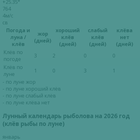
+25.35°
764
4м/с
св
Погода и
хороший
слабый
клёва
жор
луна /
клёв
клёв
нет
(дней)
клёв
(дней)
(дней)
(дней)
Клёв по
3
2
0
0
погоде
Клёв по
1
0
3
1
луне
- по луне жор
- по луне хороший клёв
- по луне слабый клёв
- по луне клёва нет
Лунный календарь рыболова на 2026 год
(клёв рыбы по луне)
январь