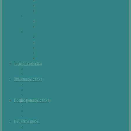
Плотва
Щука
Другие
Полезные советы
Советы и секреты
Самоделки для рыбалки
Экипировка
Костюмы и сапоги
Лодки
Палатки
Эхолоты и другое
Ящики, буры и др
Летняя рыбалка
Летняя рыбалка советы
Прикормки и насадки
Зимняя рыбалка
Зимняя рыбалка — общие советы
Зимние насадки, оснастки
Зимние прикормки
Подводная рыбалка
Подводная рыбалка общие советы
Снаряжение для подводной охоты
Оружие для подводной рыбалки
Рецепты рыбы
Салаты с рыбой