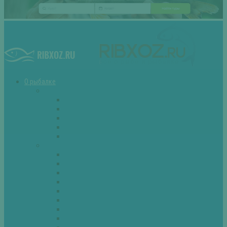
О рыбалке
Снасти
Зимние удочки
Кружки и жерлицы
Поплавок
Спиннинг
Фидер
Рыба
Голавль
Густера
Ёрш
Карась
Карп
Лещ
Линь
Окунь