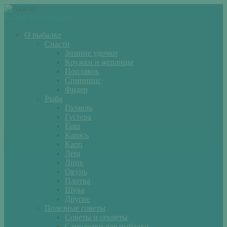
Войти
Регистрация
О рыбалке
Снасти
Зимние удочки
Кружки и жерлицы
Поплавок
Спиннинг
Фидер
Рыба
Голавль
Густера
Ёрш
Карась
Карп
Лещ
Линь
Окунь
Плотва
Щука
Другие
Полезные советы
Советы и секреты
Самоделки для рыбалки