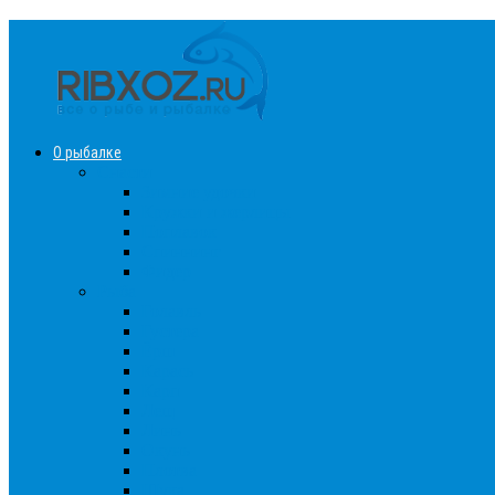
О рыбалке
Снасти
Зимние удочки
Кружки и жерлицы
Поплавок
Спиннинг
Фидер
Рыба
Голавль
Густера
Ёрш
Карась
Карп
Лещ
Линь
Окунь
Плотва
Щука