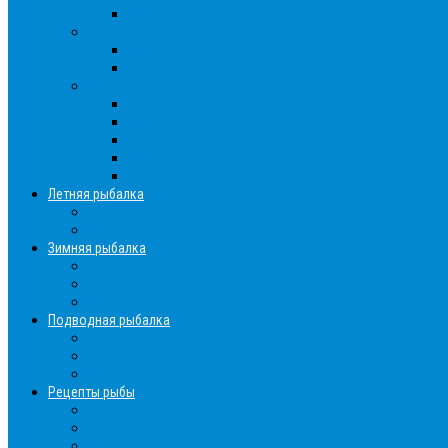
Другие
Полезные советы
Советы и секреты
Самоделки для рыбалки
Экипировка
Костюмы и сапоги
Лодки
Палатки
Эхолоты и другое
Ящики, буры и др
Летняя рыбалка
Летняя рыбалка советы
Прикормки и насадки
Зимняя рыбалка
Зимняя рыбалка — общие советы
Зимние насадки, оснастки
Зимние прикормки
Подводная рыбалка
Подводная рыбалка общие советы
Снаряжение для подводной охоты
Оружие для подводной рыбалки
Рецепты рыбы
Салаты с рыбой
Вторые блюда из рыбы
Первые блюда (уха,суп)