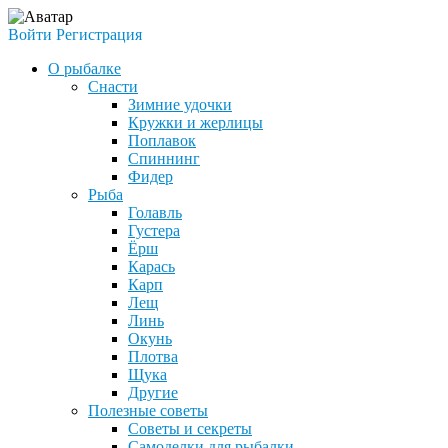
Войти
Регистрация
О рыбалке
Снасти
Зимние удочки
Кружки и жерлицы
Поплавок
Спиннинг
Фидер
Рыба
Голавль
Густера
Ёрш
Карась
Карп
Лещ
Линь
Окунь
Плотва
Щука
Другие
Полезные советы
Советы и секреты
Самоделки для рыбалки