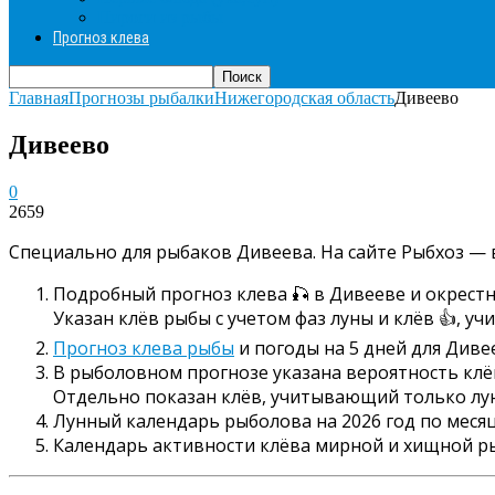
Пироги из рыбы
Прогноз клева
Главная
Прогнозы рыбалки
Нижегородская область
Дивеево
Дивеево
0
2659
Специально для рыбаков Дивеева. На сайте Рыбхоз — 
Подробный прогноз клева 🎣 в Дивееве и окрестн
Указан клёв рыбы с учетом фаз луны и клёв 👍, у
Прогноз клева рыбы
и погоды на 5 дней для Диве
В рыболовном прогнозе указана вероятность клёва
Отдельно показан клёв, учитывающий только луну
Лунный календарь рыболова на 2026 год по месяц
Календарь активности клёва мирной и хищной р