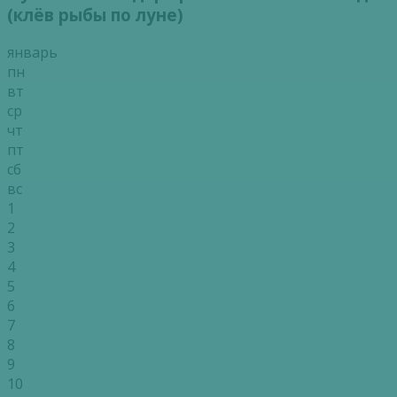
(клёв рыбы по луне)
январь
пн
вт
ср
чт
пт
сб
вс
1
2
3
4
5
6
7
8
9
10