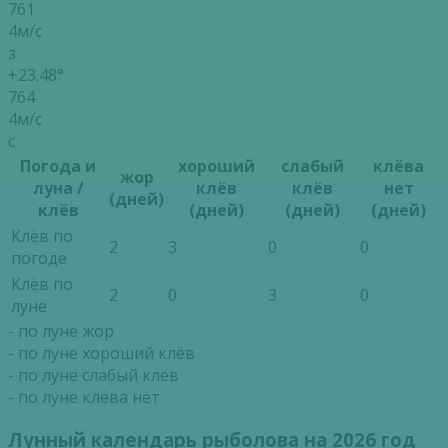
761
4м/с
з
+23.48°
764
4м/с
с
Погода и
хороший
слабый
клёва
жор
луна /
клёв
клёв
нет
(дней)
клёв
(дней)
(дней)
(дней)
Клёв по
2
3
0
0
погоде
Клёв по
2
0
3
0
луне
- по луне жор
- по луне хороший клёв
- по луне слабый клёв
- по луне клёва нет
Лунный календарь рыболова на 2026 год