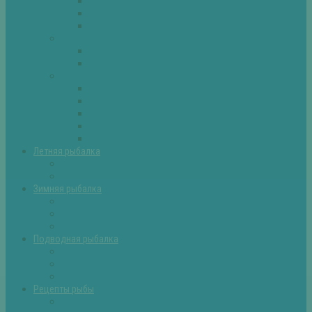
Плотва
Щука
Другие
Полезные советы
Советы и секреты
Самоделки для рыбалки
Экипировка
Костюмы и сапоги
Лодки
Палатки
Эхолоты и другое
Ящики, буры и др
Летняя рыбалка
Летняя рыбалка советы
Прикормки и насадки
Зимняя рыбалка
Зимняя рыбалка — общие советы
Зимние насадки, оснастки
Зимние прикормки
Подводная рыбалка
Подводная рыбалка общие советы
Снаряжение для подводной охоты
Оружие для подводной рыбалки
Рецепты рыбы
Салаты с рыбой