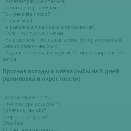
Послезавтра: Суббота 08.08
По погоде хороший клёв
По луне клёв плохой
(старая луна)
На рыбалке в Архиповке и окресностях:
- Облачно с прояснениями.
- На водоемах небольшая волна. Ветер умеренный,
Северо-западный, 3 м/с.
- Ухудшение клева из-за резкой смены направления
ветра
Прогноз погоды и клёва рыбы на 5 дней
(Архиповка и окрестности)
Осадки / облачность
Температура воздуха, °С
Давление, мм.рт.ст.
Скорость ветра, м/с
Столбцы:
Левый - клёв по погоде