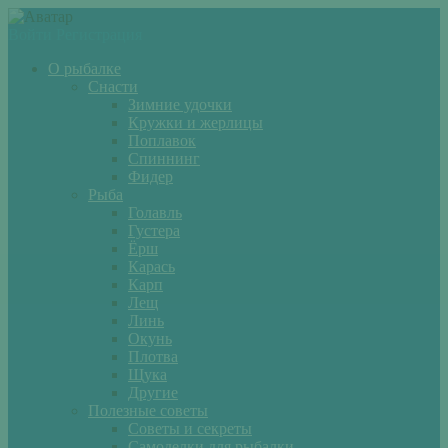
Войти
Регистрация
О рыбалке
Снасти
Зимние удочки
Кружки и жерлицы
Поплавок
Спиннинг
Фидер
Рыба
Голавль
Густера
Ёрш
Карась
Карп
Лещ
Линь
Окунь
Плотва
Щука
Другие
Полезные советы
Советы и секреты
Самоделки для рыбалки