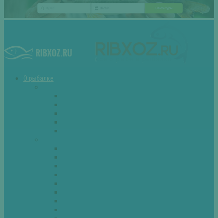
О рыбалке
Снасти
Зимние удочки
Кружки и жерлицы
Поплавок
Спиннинг
Фидер
Рыба
Голавль
Густера
Ёрш
Карась
Карп
Лещ
Линь
Окунь