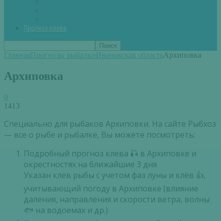
Вторые блюда из рыбы
Первые блюда (уха,суп)
Пироги из рыбы
Прогноз клева
Главная
Прогнозы рыбалки
Ивановская область
Архиповка
Архиповка
0
1413
Специально для рыбаков Архиповки. На сайте Рыбхоз
— все о рыбе и рыбалке, Вы можете посмотреть:
Подробный прогноз клева 🎣 в Архиповке и
окрестностях на ближайшие 3 дня
Указан клёв рыбы с учетом фаз луны и клёв 👍,
учитывающий погоду в Архиповке (влияние
даления, направления и скорости ветра, волны
🐟 на водоемах и др.)