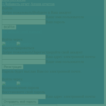
+
Добавить отчет
Архив отчетов
Войти
Добро пожаловать!
Войдите в Ваш аккаунт
Ваше имя пользователя
Ваш пароль
Вы забыли свой пароль?
Войти через:
Зарегистрироваться
Добро пожаловать!
Зарегистрируйте свой аккаунт
Ваш адрес электронной почты
Ваше имя пользователя
Пароль будет выслан Вам по электронной почте.
Войти через:
Всоатновление пароля
Восстановите свой пароль
Ваш адрес электронной почты