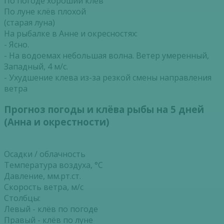
По погоде хороший клёв
По луне клёв плохой
(старая луна)
На рыбалке в Анне и окресностях:
- Ясно.
- На водоемах небольшая волна. Ветер умеренный,
Западный, 4 м/с.
- Ухудшение клева из-за резкой смены направления
ветра
Прогноз погоды и клёва рыбы на 5 дней
(Анна и окрестности)
Осадки / облачность
Температура воздуха, °С
Давление, мм.рт.ст.
Скорость ветра, м/с
Столбцы:
Левый - клёв по погоде
Правый - клёв по луне