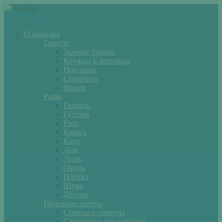
Войти
Регистрация
О рыбалке
Снасти
Зимние удочки
Кружки и жерлицы
Поплавок
Спиннинг
Фидер
Рыба
Голавль
Густера
Ёрш
Карась
Карп
Лещ
Линь
Окунь
Плотва
Щука
Другие
Полезные советы
Советы и секреты
Самоделки для рыбалки