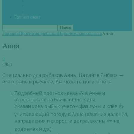
Вторые блюда из рыбы
Первые блюда (уха,суп)
Пироги из рыбы
Прогноз клева
Главная
Прогнозы рыбалки
Воронежская область
Анна
Анна
0
4484
Специально для рыбаков Анны. На сайте Рыбхоз —
все о рыбе и рыбалке, Вы можете посмотреть:
Подробный прогноз клева 🎣 в Анне и
окрестностях на ближайшие 3 дня
Указан клёв рыбы с учетом фаз луны и клёв 👍,
учитывающий погоду в Анне (влияние даления,
направления и скорости ветра, волны 🐟 на
водоемах и др.)