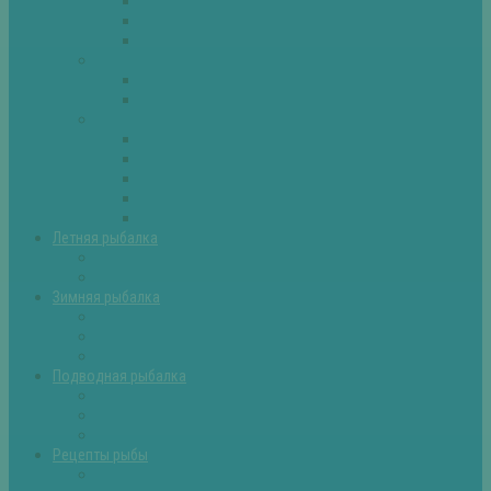
Плотва
Щука
Другие
Полезные советы
Советы и секреты
Самоделки для рыбалки
Экипировка
Костюмы и сапоги
Лодки
Палатки
Эхолоты и другое
Ящики, буры и др
Летняя рыбалка
Летняя рыбалка советы
Прикормки и насадки
Зимняя рыбалка
Зимняя рыбалка — общие советы
Зимние насадки, оснастки
Зимние прикормки
Подводная рыбалка
Подводная рыбалка общие советы
Снаряжение для подводной охоты
Оружие для подводной рыбалки
Рецепты рыбы
Салаты с рыбой