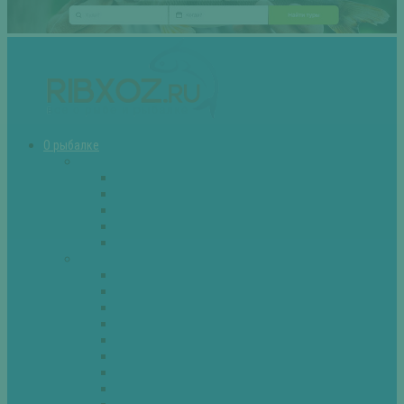
О рыбалке
Снасти
Зимние удочки
Кружки и жерлицы
Поплавок
Спиннинг
Фидер
Рыба
Голавль
Густера
Ёрш
Карась
Карп
Лещ
Линь
Окунь