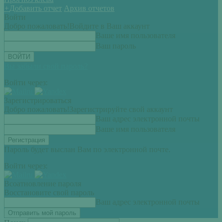
+
Добавить отчет
Архив отчетов
Войти
Добро пожаловать!
Войдите в Ваш аккаунт
Ваше имя пользователя
Ваш пароль
Вы забыли свой пароль?
Войти через:
Зарегистрироваться
Добро пожаловать!
Зарегистрируйте свой аккаунт
Ваш адрес электронной почты
Ваше имя пользователя
Пароль будет выслан Вам по электронной почте.
Войти через:
Всоатновление пароля
Восстановите свой пароль
Ваш адрес электронной почты