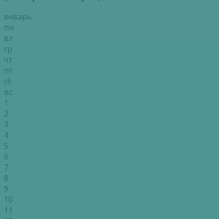
январь
пн
вт
ср
чт
пт
сб
вс
1
2
3
4
5
6
7
8
9
10
11