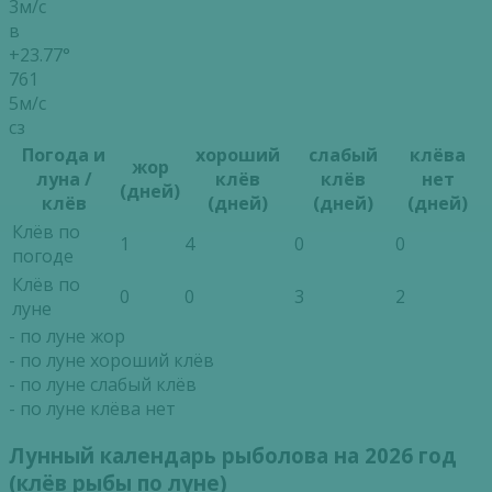
3м/с
в
+23.77°
761
5м/с
сз
Погода и
хороший
слабый
клёва
жор
луна /
клёв
клёв
нет
(дней)
клёв
(дней)
(дней)
(дней)
Клёв по
1
4
0
0
погоде
Клёв по
0
0
3
2
луне
- по луне жор
- по луне хороший клёв
- по луне слабый клёв
- по луне клёва нет
Лунный календарь рыболова на 2026 год
(клёв рыбы по луне)