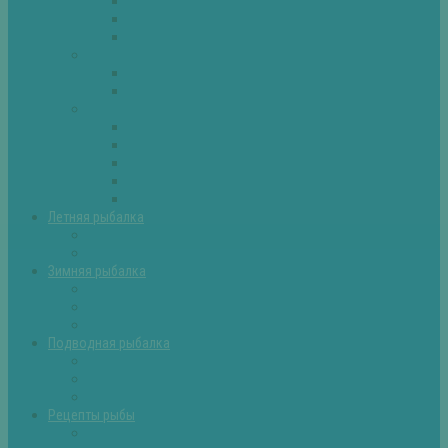
Плотва
Щука
Другие
Полезные советы
Советы и секреты
Самоделки для рыбалки
Экипировка
Костюмы и сапоги
Лодки
Палатки
Эхолоты и другое
Ящики, буры и др
Летняя рыбалка
Летняя рыбалка советы
Прикормки и насадки
Зимняя рыбалка
Зимняя рыбалка — общие советы
Зимние насадки, оснастки
Зимние прикормки
Подводная рыбалка
Подводная рыбалка общие советы
Снаряжение для подводной охоты
Оружие для подводной рыбалки
Рецепты рыбы
Салаты с рыбой