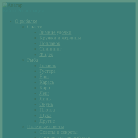
Войти
Регистрация
О рыбалке
Снасти
Зимние удочки
Кружки и жерлицы
Поплавок
Спиннинг
Фидер
Рыба
Голавль
Густера
Ёрш
Карась
Карп
Лещ
Линь
Окунь
Плотва
Щука
Другие
Полезные советы
Советы и секреты
Самоделки для рыбалки