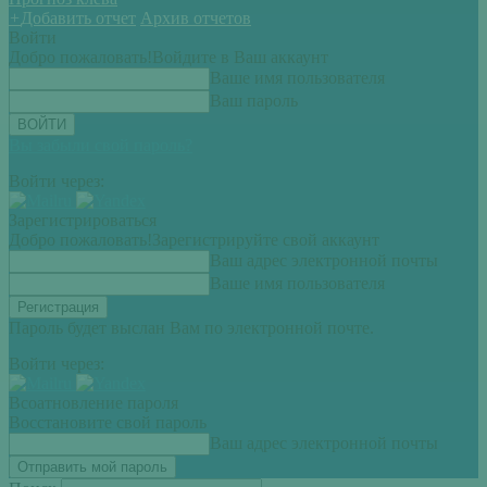
+
Добавить отчет
Архив отчетов
Войти
Добро пожаловать!
Войдите в Ваш аккаунт
Ваше имя пользователя
Ваш пароль
Вы забыли свой пароль?
Войти через:
Зарегистрироваться
Добро пожаловать!
Зарегистрируйте свой аккаунт
Ваш адрес электронной почты
Ваше имя пользователя
Пароль будет выслан Вам по электронной почте.
Войти через:
Всоатновление пароля
Восстановите свой пароль
Ваш адрес электронной почты