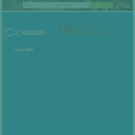
О рыбалке
Снасти
Зимние удочки
Кружки и жерлицы
Поплавок
Спиннинг
Фидер
Рыба
Голавль
Густера
Ёрш
Карась
Карп
Лещ
Линь
Окунь