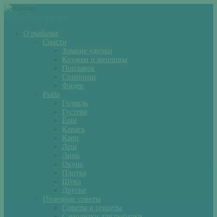
Войти
Регистрация
О рыбалке
Снасти
Зимние удочки
Кружки и жерлицы
Поплавок
Спиннинг
Фидер
Рыба
Голавль
Густера
Ёрш
Карась
Карп
Лещ
Линь
Окунь
Плотва
Щука
Другие
Полезные советы
Советы и секреты
Самоделки для рыбалки