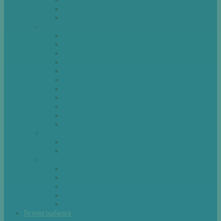
Спиннинг
Фидер
Рыба
Голавль
Густера
Ёрш
Карась
Карп
Лещ
Линь
Окунь
Плотва
Щука
Другие
Полезные советы
Советы и секреты
Самоделки для рыбалки
Экипировка
Костюмы и сапоги
Лодки
Палатки
Эхолоты и другое
Ящики, буры и др
Летняя рыбалка