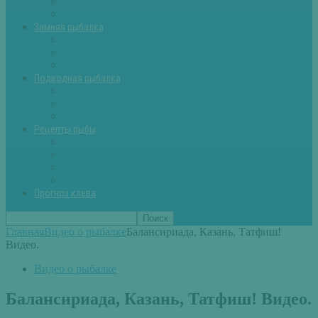
Летняя рыбалка советы
Прикормки и насадки
Зимняя рыбалка
Зимняя рыбалка — общие советы
Зимние насадки, оснастки
Зимние прикормки
Подводная рыбалка
Подводная рыбалка общие советы
Снаряжение для подводной охоты
Оружие для подводной рыбалки
Рецепты рыбы
Салаты с рыбой
Вторые блюда из рыбы
Первые блюда (уха,суп)
Пироги из рыбы
Прогноз клева
Главная
Видео о рыбалке
Балансириада, Казань, Татфиш!
Видео.
Видео о рыбалке
Балансириада, Казань, Татфиш! Видео.