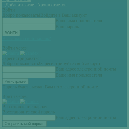
+
Добавить отчет
Архив отчетов
Войти
Добро пожаловать!
Войдите в Ваш аккаунт
Ваше имя пользователя
Ваш пароль
Вы забыли свой пароль?
Войти через:
Зарегистрироваться
Добро пожаловать!
Зарегистрируйте свой аккаунт
Ваш адрес электронной почты
Ваше имя пользователя
Пароль будет выслан Вам по электронной почте.
Войти через:
Всоатновление пароля
Восстановите свой пароль
Ваш адрес электронной почты