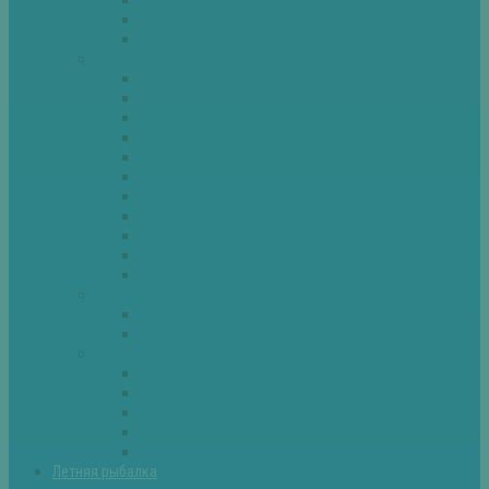
Спиннинг
Фидер
Рыба
Голавль
Густера
Ёрш
Карась
Карп
Лещ
Линь
Окунь
Плотва
Щука
Другие
Полезные советы
Советы и секреты
Самоделки для рыбалки
Экипировка
Костюмы и сапоги
Лодки
Палатки
Эхолоты и другое
Ящики, буры и др
Летняя рыбалка