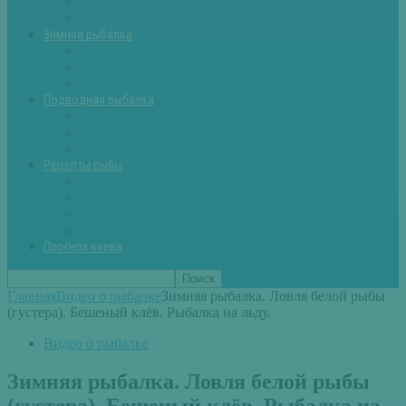
Летняя рыбалка советы
Прикормки и насадки
Зимняя рыбалка
Зимняя рыбалка — общие советы
Зимние насадки, оснастки
Зимние прикормки
Подводная рыбалка
Подводная рыбалка общие советы
Снаряжение для подводной охоты
Оружие для подводной рыбалки
Рецепты рыбы
Салаты с рыбой
Вторые блюда из рыбы
Первые блюда (уха,суп)
Пироги из рыбы
Прогноз клева
Главная
Видео о рыбалке
Зимняя рыбалка. Ловля белой рыбы
(густера). Бешеный клёв. Рыбалка на льду.
Видео о рыбалке
Зимняя рыбалка. Ловля белой рыбы
(густера). Бешеный клёв. Рыбалка на