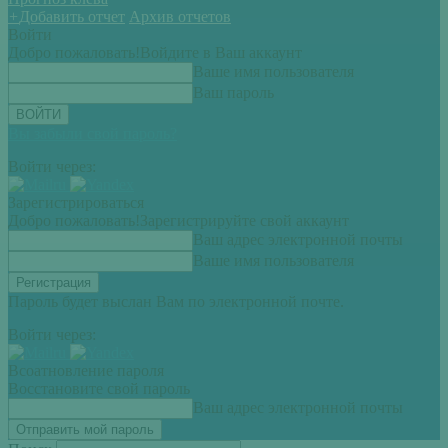
+
Добавить отчет
Архив отчетов
Войти
Добро пожаловать!
Войдите в Ваш аккаунт
Ваше имя пользователя
Ваш пароль
Вы забыли свой пароль?
Войти через:
Зарегистрироваться
Добро пожаловать!
Зарегистрируйте свой аккаунт
Ваш адрес электронной почты
Ваше имя пользователя
Пароль будет выслан Вам по электронной почте.
Войти через:
Всоатновление пароля
Восстановите свой пароль
Ваш адрес электронной почты