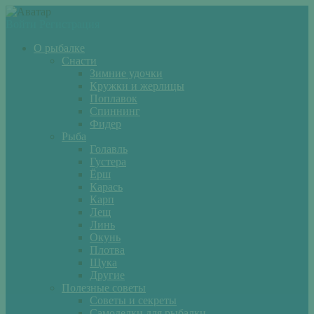
Войти
Регистрация
О рыбалке
Снасти
Зимние удочки
Кружки и жерлицы
Поплавок
Спиннинг
Фидер
Рыба
Голавль
Густера
Ёрш
Карась
Карп
Лещ
Линь
Окунь
Плотва
Щука
Другие
Полезные советы
Советы и секреты
Самоделки для рыбалки