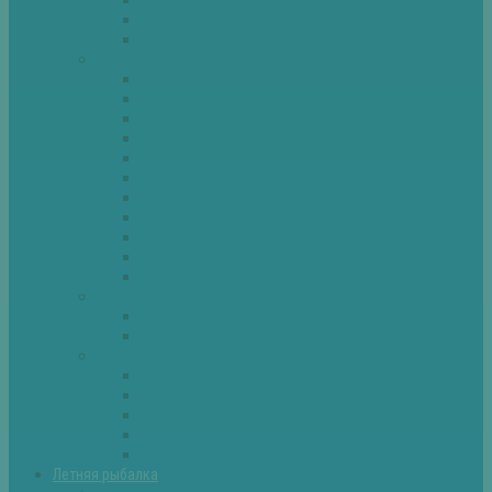
Спиннинг
Фидер
Рыба
Голавль
Густера
Ёрш
Карась
Карп
Лещ
Линь
Окунь
Плотва
Щука
Другие
Полезные советы
Советы и секреты
Самоделки для рыбалки
Экипировка
Костюмы и сапоги
Лодки
Палатки
Эхолоты и другое
Ящики, буры и др
Летняя рыбалка