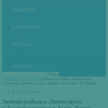
Летняя рыбалка советы
Прикормки и насадки
Зимняя рыбалка
Зимняя рыбалка — общие советы
Зимние насадки, оснастки
Зимние прикормки
Подводная рыбалка
Подводная рыбалка общие советы
Снаряжение для подводной охоты
Оружие для подводной рыбалки
Рецепты рыбы
Салаты с рыбой
Вторые блюда из рыбы
Первые блюда (уха,суп)
Пироги из рыбы
Прогноз клева
Главная
Видео о рыбалке
Зимняя рыбалка. Ловим щуку.
р.Тунгуска приток р.Амур. Ловим, отпускаем. #2. Видео.
Видео о рыбалке
Зимняя рыбалка. Ловим щуку.
р.Тунгуска приток р.Амур. Ловим,