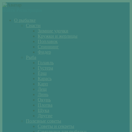
Войти
Регистрация
О рыбалке
Снасти
Зимние удочки
Кружки и жерлицы
Поплавок
Спиннинг
Фидер
Рыба
Голавль
Густера
Ёрш
Карась
Карп
Лещ
Линь
Окунь
Плотва
Щука
Другие
Полезные советы
Советы и секреты
Самоделки для рыбалки