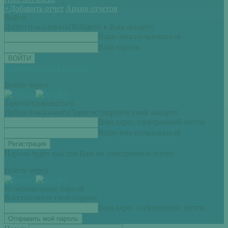
+
Добавить отчет
Архив отчетов
Войти
Добро пожаловать!
Войдите в Ваш аккаунт
Ваше имя пользователя
Ваш пароль
Вы забыли свой пароль?
Войти через:
Зарегистрироваться
Добро пожаловать!
Зарегистрируйте свой аккаунт
Ваш адрес электронной почты
Ваше имя пользователя
Пароль будет выслан Вам по электронной почте.
Войти через:
Всоатновление пароля
Восстановите свой пароль
Ваш адрес электронной почты