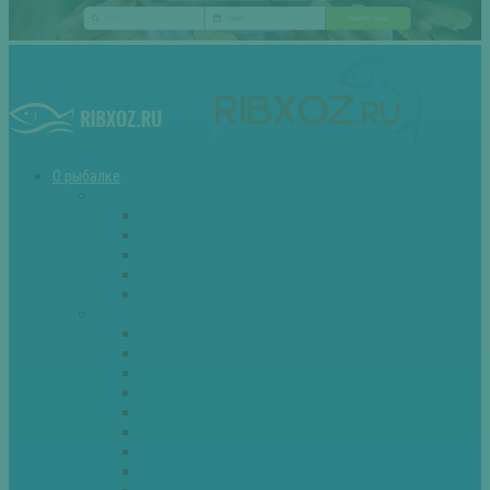
О рыбалке
Снасти
Зимние удочки
Кружки и жерлицы
Поплавок
Спиннинг
Фидер
Рыба
Голавль
Густера
Ёрш
Карась
Карп
Лещ
Линь
Окунь