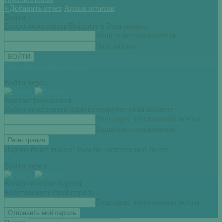
+
Добавить отчет
Архив отчетов
Войти
Добро пожаловать!
Войдите в Ваш аккаунт
Ваше имя пользователя
Ваш пароль
Вы забыли свой пароль?
Войти через:
Зарегистрироваться
Добро пожаловать!
Зарегистрируйте свой аккаунт
Ваш адрес электронной почты
Ваше имя пользователя
Пароль будет выслан Вам по электронной почте.
Войти через:
Всоатновление пароля
Восстановите свой пароль
Ваш адрес электронной почты