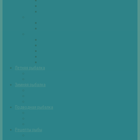
Плотва
Щука
Другие
Полезные советы
Советы и секреты
Самоделки для рыбалки
Экипировка
Костюмы и сапоги
Лодки
Палатки
Эхолоты и другое
Ящики, буры и др
Летняя рыбалка
Летняя рыбалка советы
Прикормки и насадки
Зимняя рыбалка
Зимняя рыбалка — общие советы
Зимние насадки, оснастки
Зимние прикормки
Подводная рыбалка
Подводная рыбалка общие советы
Снаряжение для подводной охоты
Оружие для подводной рыбалки
Рецепты рыбы
Салаты с рыбой