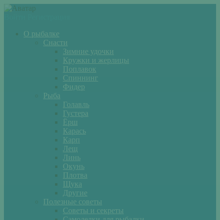
Войти
Регистрация
О рыбалке
Снасти
Зимние удочки
Кружки и жерлицы
Поплавок
Спиннинг
Фидер
Рыба
Голавль
Густера
Ёрш
Карась
Карп
Лещ
Линь
Окунь
Плотва
Щука
Другие
Полезные советы
Советы и секреты
Самоделки для рыбалки