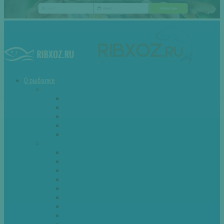
О рыбалке
Снасти
Зимние удочки
Кружки и жерлицы
Поплавок
Спиннинг
Фидер
Рыба
Голавль
Густера
Ёрш
Карась
Карп
Лещ
Линь
Окунь