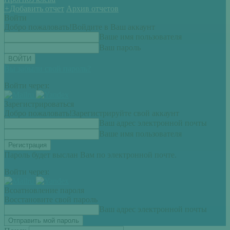
+
Добавить отчет
Архив отчетов
Войти
Добро пожаловать!
Войдите в Ваш аккаунт
Ваше имя пользователя
Ваш пароль
Вы забыли свой пароль?
Войти через:
Зарегистрироваться
Добро пожаловать!
Зарегистрируйте свой аккаунт
Ваш адрес электронной почты
Ваше имя пользователя
Пароль будет выслан Вам по электронной почте.
Войти через:
Всоатновление пароля
Восстановите свой пароль
Ваш адрес электронной почты