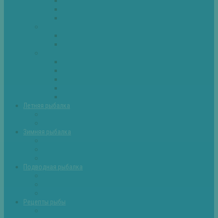
Плотва
Щука
Другие
Полезные советы
Советы и секреты
Самоделки для рыбалки
Экипировка
Костюмы и сапоги
Лодки
Палатки
Эхолоты и другое
Ящики, буры и др
Летняя рыбалка
Летняя рыбалка советы
Прикормки и насадки
Зимняя рыбалка
Зимняя рыбалка — общие советы
Зимние насадки, оснастки
Зимние прикормки
Подводная рыбалка
Подводная рыбалка общие советы
Снаряжение для подводной охоты
Оружие для подводной рыбалки
Рецепты рыбы
Салаты с рыбой