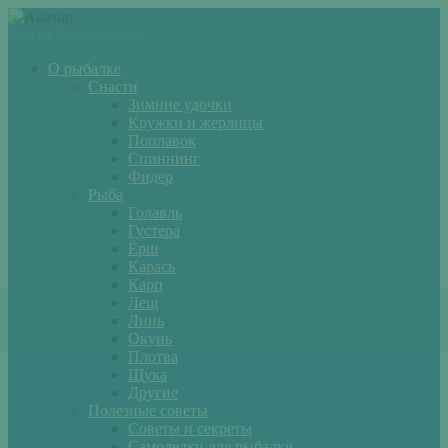
Войти
Регистрация
О рыбалке
Снасти
Зимние удочки
Кружки и жерлицы
Поплавок
Спиннинг
Фидер
Рыба
Голавль
Густера
Ёрш
Карась
Карп
Лещ
Линь
Окунь
Плотва
Щука
Другие
Полезные советы
Советы и секреты
Самоделки для рыбалки