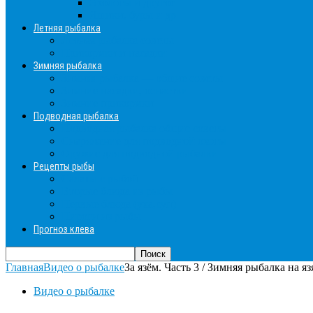
Эхолоты и другое
Ящики, буры и др
Летняя рыбалка
Летняя рыбалка советы
Прикормки и насадки
Зимняя рыбалка
Зимняя рыбалка — общие советы
Зимние насадки, оснастки
Зимние прикормки
Подводная рыбалка
Подводная рыбалка общие советы
Снаряжение для подводной охоты
Оружие для подводной рыбалки
Рецепты рыбы
Салаты с рыбой
Вторые блюда из рыбы
Первые блюда (уха,суп)
Пироги из рыбы
Прогноз клева
Главная
Видео о рыбалке
За язём. Часть 3 / Зимняя рыбалка на язя
Видео о рыбалке