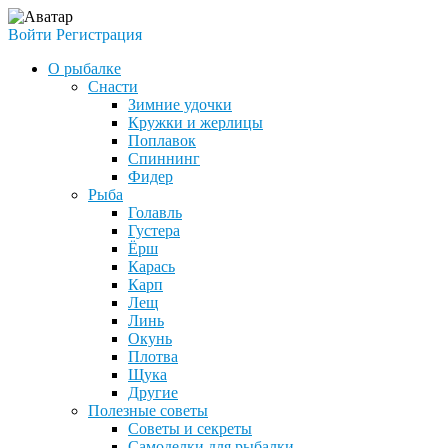
Войти
Регистрация
О рыбалке
Снасти
Зимние удочки
Кружки и жерлицы
Поплавок
Спиннинг
Фидер
Рыба
Голавль
Густера
Ёрш
Карась
Карп
Лещ
Линь
Окунь
Плотва
Щука
Другие
Полезные советы
Советы и секреты
Самоделки для рыбалки