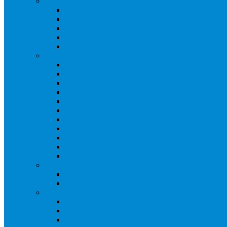
Снасти
Зимние удочки
Кружки и жерлицы
Поплавок
Спиннинг
Фидер
Рыба
Голавль
Густера
Ёрш
Карась
Карп
Лещ
Линь
Окунь
Плотва
Щука
Другие
Полезные советы
Советы и секреты
Самоделки для рыбалки
Экипировка
Костюмы и сапоги
Лодки
Палатки