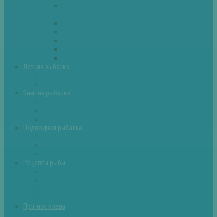
Самоделки для рыбалки
Экипировка
Костюмы и сапоги
Лодки
Палатки
Эхолоты и другое
Ящики, буры и др
Летняя рыбалка
Летняя рыбалка советы
Прикормки и насадки
Зимняя рыбалка
Зимняя рыбалка — общие советы
Зимние насадки, оснастки
Зимние прикормки
Подводная рыбалка
Подводная рыбалка общие советы
Снаряжение для подводной охоты
Оружие для подводной рыбалки
Рецепты рыбы
Салаты с рыбой
Вторые блюда из рыбы
Первые блюда (уха,суп)
Пироги из рыбы
Прогноз клева