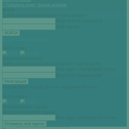
+
Добавить отчет
Архив отчетов
Войти
Добро пожаловать!
Войдите в Ваш аккаунт
Ваше имя пользователя
Ваш пароль
Вы забыли свой пароль?
Войти через:
Зарегистрироваться
Добро пожаловать!
Зарегистрируйте свой аккаунт
Ваш адрес электронной почты
Ваше имя пользователя
Пароль будет выслан Вам по электронной почте.
Войти через:
Всоатновление пароля
Восстановите свой пароль
Ваш адрес электронной почты