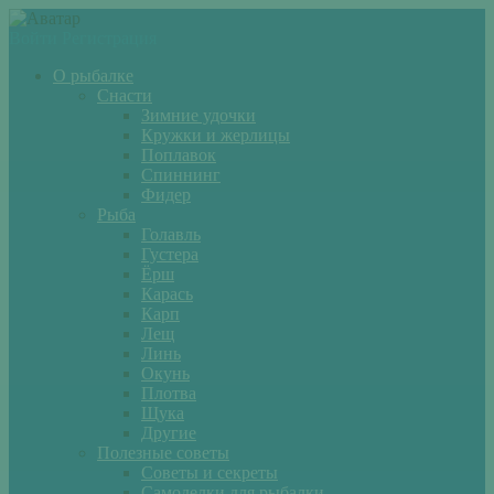
Войти
Регистрация
О рыбалке
Снасти
Зимние удочки
Кружки и жерлицы
Поплавок
Спиннинг
Фидер
Рыба
Голавль
Густера
Ёрш
Карась
Карп
Лещ
Линь
Окунь
Плотва
Щука
Другие
Полезные советы
Советы и секреты
Самоделки для рыбалки