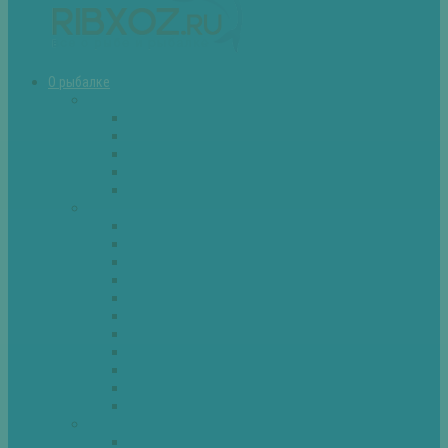
О рыбалке
Снасти
Зимние удочки
Кружки и жерлицы
Поплавок
Спиннинг
Фидер
Рыба
Голавль
Густера
Ёрш
Карась
Карп
Лещ
Линь
Окунь
Плотва
Щука
Другие
Полезные советы
Советы и секреты