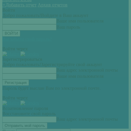
+
Добавить отчет
Архив отчетов
Войти
Добро пожаловать!
Войдите в Ваш аккаунт
Ваше имя пользователя
Ваш пароль
Вы забыли свой пароль?
Войти через:
Зарегистрироваться
Добро пожаловать!
Зарегистрируйте свой аккаунт
Ваш адрес электронной почты
Ваше имя пользователя
Пароль будет выслан Вам по электронной почте.
Войти через:
Всоатновление пароля
Восстановите свой пароль
Ваш адрес электронной почты