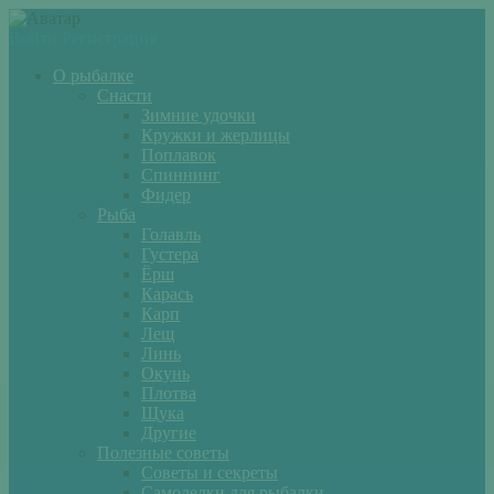
Войти
Регистрация
О рыбалке
Снасти
Зимние удочки
Кружки и жерлицы
Поплавок
Спиннинг
Фидер
Рыба
Голавль
Густера
Ёрш
Карась
Карп
Лещ
Линь
Окунь
Плотва
Щука
Другие
Полезные советы
Советы и секреты
Самоделки для рыбалки