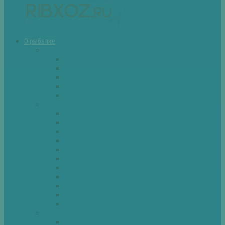
О рыбалке
Снасти
Зимние удочки
Кружки и жерлицы
Поплавок
Спиннинг
Фидер
Рыба
Голавль
Густера
Ёрш
Карась
Карп
Лещ
Линь
Окунь
Плотва
Щука
Другие
Полезные советы
Советы и секреты