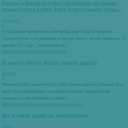
Россия и Китай изучают проблемы миграции
осенней кеты в реке Амур и предложить меры...
Новости
0
В Хабаровске завершились переговоры двух стран по вопросам
сотрудничества в пограничных водах рек Амур и Уссури Хабаровск, 8
декабря 2017 года. – Россия и Китай...
В какую погоду нужно ловить карася
Карась
0
Мнения о том, в какую погоду лучше ловить карася в рыбацкой среде
могут быть диаметрально противоположными. Каждый рыбак
подходит к этой проблеме по своему,...
Все о ловле карпа на макушатник
Карп