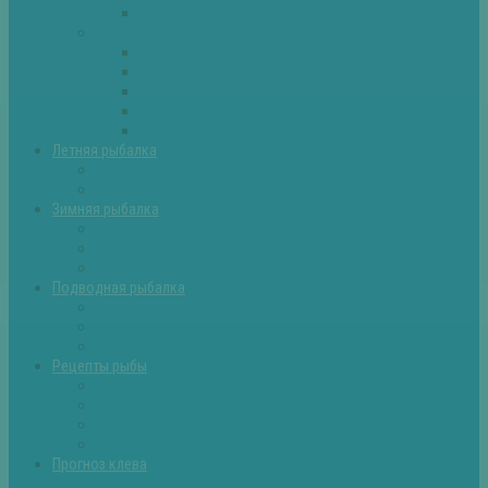
Самоделки для рыбалки
Экипировка
Костюмы и сапоги
Лодки
Палатки
Эхолоты и другое
Ящики, буры и др
Летняя рыбалка
Летняя рыбалка советы
Прикормки и насадки
Зимняя рыбалка
Зимняя рыбалка — общие советы
Зимние насадки, оснастки
Зимние прикормки
Подводная рыбалка
Подводная рыбалка общие советы
Снаряжение для подводной охоты
Оружие для подводной рыбалки
Рецепты рыбы
Салаты с рыбой
Вторые блюда из рыбы
Первые блюда (уха,суп)
Пироги из рыбы
Прогноз клева