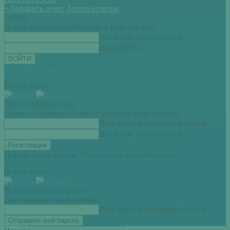
+
Добавить отчет
Архив отчетов
Войти
Добро пожаловать!
Войдите в Ваш аккаунт
Ваше имя пользователя
Ваш пароль
Вы забыли свой пароль?
Войти через:
Зарегистрироваться
Добро пожаловать!
Зарегистрируйте свой аккаунт
Ваш адрес электронной почты
Ваше имя пользователя
Пароль будет выслан Вам по электронной почте.
Войти через:
Всоатновление пароля
Восстановите свой пароль
Ваш адрес электронной почты