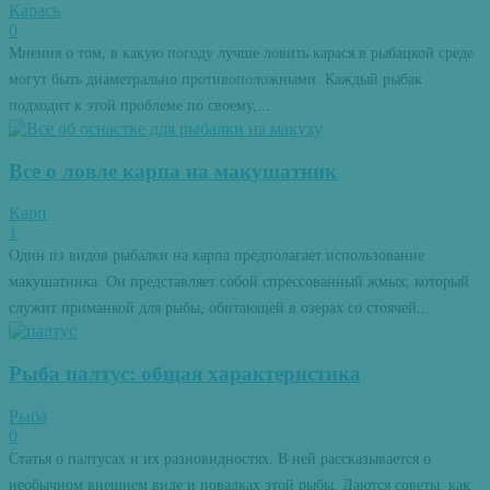
Карась
0
Мнения о том, в какую погоду лучше ловить карася в рыбацкой среде
могут быть диаметрально противоположными. Каждый рыбак
подходит к этой проблеме по своему,...
Все о ловле карпа на макушатник
Карп
1
Один из видов рыбалки на карпа предполагает использование
макушатника. Он представляет собой спрессованный жмых, который
служит приманкой для рыбы, обитающей в озерах со стоячей...
Рыба палтус: общая характеристика
Рыба
0
Статья о палтусах и их разновидностях. В ней рассказывается о
необычном внешнем виде и повадках этой рыбы. Даются советы, как