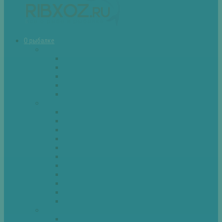
О рыбалке
Снасти
Зимние удочки
Кружки и жерлицы
Поплавок
Спиннинг
Фидер
Рыба
Голавль
Густера
Ёрш
Карась
Карп
Лещ
Линь
Окунь
Плотва
Щука
Другие
Полезные советы
Советы и секреты