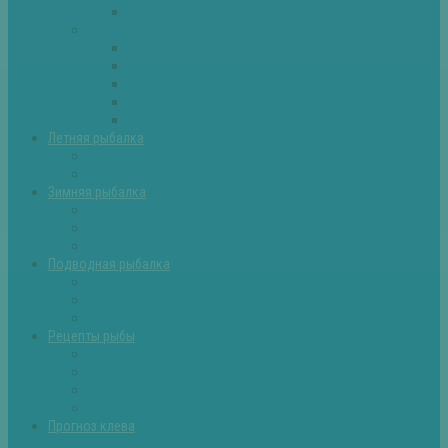
Самоделки для рыбалки
Экипировка
Костюмы и сапоги
Лодки
Палатки
Эхолоты и другое
Ящики, буры и др
Летняя рыбалка
Летняя рыбалка советы
Прикормки и насадки
Зимняя рыбалка
Зимняя рыбалка — общие советы
Зимние насадки, оснастки
Зимние прикормки
Подводная рыбалка
Подводная рыбалка общие советы
Снаряжение для подводной охоты
Оружие для подводной рыбалки
Рецепты рыбы
Салаты с рыбой
Вторые блюда из рыбы
Первые блюда (уха,суп)
Пироги из рыбы
Прогноз клева