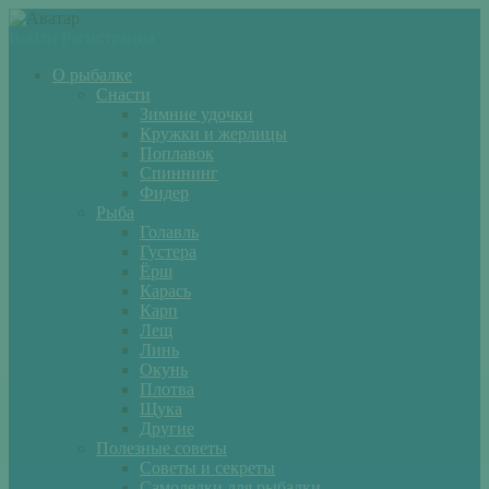
Войти
Регистрация
О рыбалке
Снасти
Зимние удочки
Кружки и жерлицы
Поплавок
Спиннинг
Фидер
Рыба
Голавль
Густера
Ёрш
Карась
Карп
Лещ
Линь
Окунь
Плотва
Щука
Другие
Полезные советы
Советы и секреты
Самоделки для рыбалки