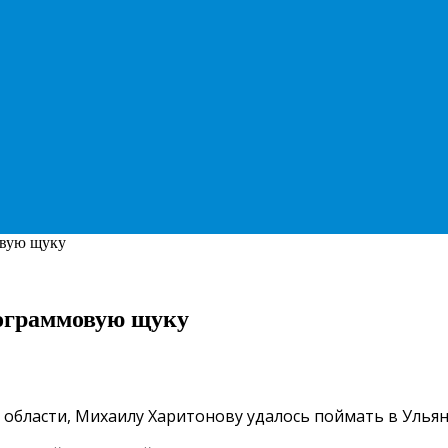
овую щуку
ограммовую щуку
 области, Михаилу Харитонову удалось поймать в Улья