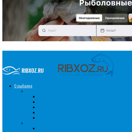
О рыбалке
Снасти
Зимние удочки
Кружки и жерлицы
Поплавок
Спиннинг
Фидер
Рыба
Голавль