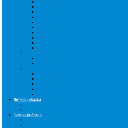
Густера
Ёрш
Карась
Карп
Лещ
Линь
Окунь
Плотва
Щука
Другие
Полезные советы
Советы и секреты
Самоделки для рыбалки
Экипировка
Костюмы и сапоги
Лодки
Палатки
Эхолоты и другое
Ящики, буры и др
Летняя рыбалка
Летняя рыбалка советы
Прикормки и насадки
Зимняя рыбалка
Зимняя рыбалка — общие советы
Зимние насадки, оснастки