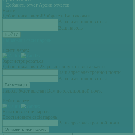
+
Добавить отчет
Архив отчетов
Войти
Добро пожаловать!
Войдите в Ваш аккаунт
Ваше имя пользователя
Ваш пароль
Вы забыли свой пароль?
Войти через:
Зарегистрироваться
Добро пожаловать!
Зарегистрируйте свой аккаунт
Ваш адрес электронной почты
Ваше имя пользователя
Пароль будет выслан Вам по электронной почте.
Войти через:
Всоатновление пароля
Восстановите свой пароль
Ваш адрес электронной почты