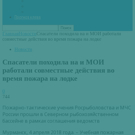
Вторые блюда из рыбы
Первые блюда (уха,суп)
Пироги из рыбы
Прогноз клева
Главная
Новости
Спасатели походила на и МОИ работали
совместные действия во время пожара на лодке
Новости
Спасатели походила на и МОИ
работали совместные действия во
время пожара на лодке
0
744
Пожарно-тактические учения Росрыболовства и МЧС
России прошли в Северном рыбохозяйственном
бассейне в рамках соглашения ведомств
Мурманск, 4 апреля 2018 года. – Учебная пожарная