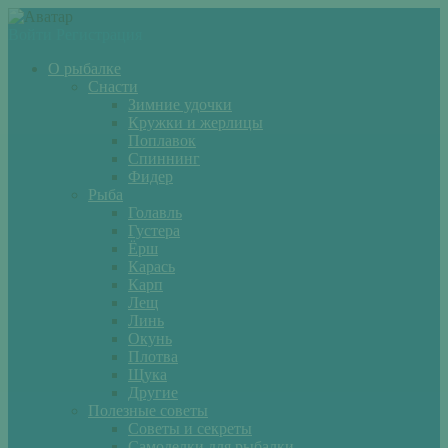
Войти
Регистрация
О рыбалке
Снасти
Зимние удочки
Кружки и жерлицы
Поплавок
Спиннинг
Фидер
Рыба
Голавль
Густера
Ёрш
Карась
Карп
Лещ
Линь
Окунь
Плотва
Щука
Другие
Полезные советы
Советы и секреты
Самоделки для рыбалки