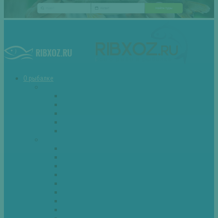
О рыбалке
Снасти
Зимние удочки
Кружки и жерлицы
Поплавок
Спиннинг
Фидер
Рыба
Голавль
Густера
Ёрш
Карась
Карп
Лещ
Линь
Окунь