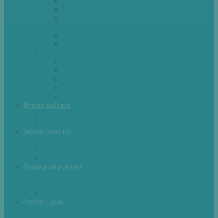
Плотва
Щука
Другие
Полезные советы
Советы и секреты
Самоделки для рыбалки
Экипировка
Костюмы и сапоги
Лодки
Палатки
Эхолоты и другое
Ящики, буры и др
Летняя рыбалка
Летняя рыбалка советы
Прикормки и насадки
Зимняя рыбалка
Зимняя рыбалка — общие советы
Зимние насадки, оснастки
Зимние прикормки
Подводная рыбалка
Подводная рыбалка общие советы
Снаряжение для подводной охоты
Оружие для подводной рыбалки
Рецепты рыбы
Салаты с рыбой