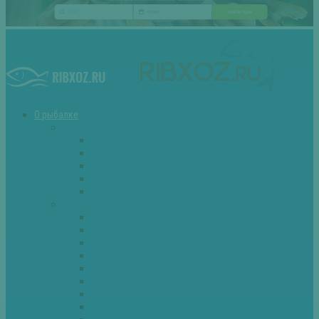
О рыбалке
Снасти
Зимние удочки
Кружки и жерлицы
Поплавок
Спиннинг
Фидер
Рыба
Голавль
Густера
Ёрш
Карась
Карп
Лещ
Линь
Окунь