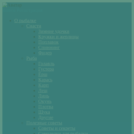
Войти
Регистрация
О рыбалке
Снасти
Зимние удочки
Кружки и жерлицы
Поплавок
Спиннинг
Фидер
Рыба
Голавль
Густера
Ёрш
Карась
Карп
Лещ
Линь
Окунь
Плотва
Щука
Другие
Полезные советы
Советы и секреты
Самоделки для рыбалки