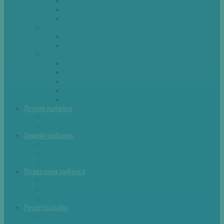
Плотва
Щука
Другие
Полезные советы
Советы и секреты
Самоделки для рыбалки
Экипировка
Костюмы и сапоги
Лодки
Палатки
Эхолоты и другое
Ящики, буры и др
Летняя рыбалка
Летняя рыбалка советы
Прикормки и насадки
Зимняя рыбалка
Зимняя рыбалка — общие советы
Зимние насадки, оснастки
Зимние прикормки
Подводная рыбалка
Подводная рыбалка общие советы
Снаряжение для подводной охоты
Оружие для подводной рыбалки
Рецепты рыбы
Салаты с рыбой