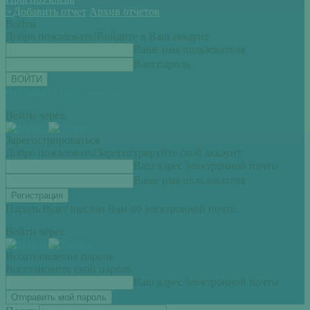
+
Добавить отчет
Архив отчетов
Войти
Добро пожаловать!
Войдите в Ваш аккаунт
Ваше имя пользователя
Ваш пароль
Вы забыли свой пароль?
Войти через:
Зарегистрироваться
Добро пожаловать!
Зарегистрируйте свой аккаунт
Ваш адрес электронной почты
Ваше имя пользователя
Пароль будет выслан Вам по электронной почте.
Войти через:
Всоатновление пароля
Восстановите свой пароль
Ваш адрес электронной почты