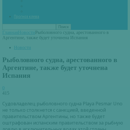
Вторые блюда из рыбы
Первые блюда (уха,суп)
Пироги из рыбы
Прогноз клева
Главная
Новости
Рыболовного судна, арестованного в
Аргентине, также будет уточнена Испания
Новости
Рыболовного судна, арестованного в
Аргентине, также будет уточнена
Испания
0
415
Судовладелец рыболовного судна Playa Pesmar Uno
не только столкнется с санкцией, введенной
правительством Аргентины, но также будет
оштрафован испанским правительством за рыбную
ловлю в исключительных водах этой страны.