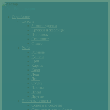
Войти
Регистрация
О рыбалке
Снасти
Зимние удочки
Кружки и жерлицы
Поплавок
Спиннинг
Фидер
Рыба
Голавль
Густера
Ёрш
Карась
Карп
Лещ
Линь
Окунь
Плотва
Щука
Другие
Полезные советы
Советы и секреты
Самоделки для рыбалки