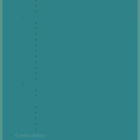
Спиннинг
Фидер
Рыба
Голавль
Густера
Ёрш
Карась
Карп
Лещ
Линь
Окунь
Плотва
Щука
Другие
Полезные советы
Советы и секреты
Самоделки для рыбалки
Экипировка
Костюмы и сапоги
Лодки
Палатки
Эхолоты и другое
Ящики, буры и др
Летняя рыбалка