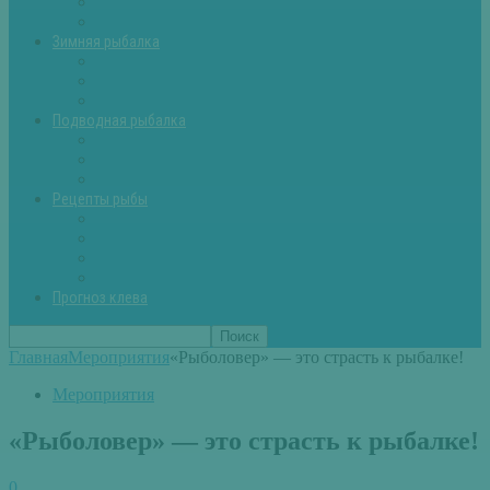
Летняя рыбалка советы
Прикормки и насадки
Зимняя рыбалка
Зимняя рыбалка — общие советы
Зимние насадки, оснастки
Зимние прикормки
Подводная рыбалка
Подводная рыбалка общие советы
Снаряжение для подводной охоты
Оружие для подводной рыбалки
Рецепты рыбы
Салаты с рыбой
Вторые блюда из рыбы
Первые блюда (уха,суп)
Пироги из рыбы
Прогноз клева
Главная
Мероприятия
«Рыболовер» — это страсть к рыбалке!
Мероприятия
«Рыболовер» — это страсть к рыбалке!
0