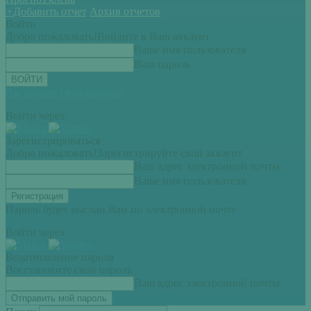
+
Добавить отчет
Архив отчетов
Войти
Добро пожаловать!
Войдите в Ваш аккаунт
Ваше имя пользователя
Ваш пароль
Вы забыли свой пароль?
Войти через:
Зарегистрироваться
Добро пожаловать!
Зарегистрируйте свой аккаунт
Ваш адрес электронной почты
Ваше имя пользователя
Пароль будет выслан Вам по электронной почте.
Войти через:
Всоатновление пароля
Восстановите свой пароль
Ваш адрес электронной почты