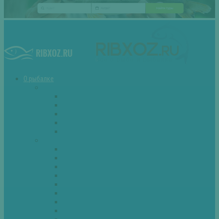
О рыбалке
Снасти
Зимние удочки
Кружки и жерлицы
Поплавок
Спиннинг
Фидер
Рыба
Голавль
Густера
Ёрш
Карась
Карп
Лещ
Линь
Окунь