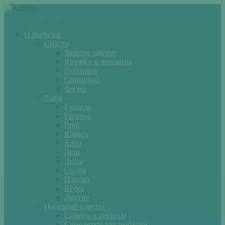
Войти
Регистрация
О рыбалке
Снасти
Зимние удочки
Кружки и жерлицы
Поплавок
Спиннинг
Фидер
Рыба
Голавль
Густера
Ёрш
Карась
Карп
Лещ
Линь
Окунь
Плотва
Щука
Другие
Полезные советы
Советы и секреты
Самоделки для рыбалки