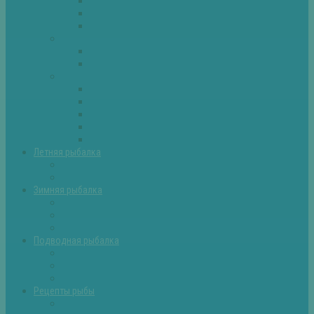
Плотва
Щука
Другие
Полезные советы
Советы и секреты
Самоделки для рыбалки
Экипировка
Костюмы и сапоги
Лодки
Палатки
Эхолоты и другое
Ящики, буры и др
Летняя рыбалка
Летняя рыбалка советы
Прикормки и насадки
Зимняя рыбалка
Зимняя рыбалка — общие советы
Зимние насадки, оснастки
Зимние прикормки
Подводная рыбалка
Подводная рыбалка общие советы
Снаряжение для подводной охоты
Оружие для подводной рыбалки
Рецепты рыбы
Салаты с рыбой