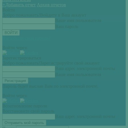
+
Добавить отчет
Архив отчетов
Войти
Добро пожаловать!
Войдите в Ваш аккаунт
Ваше имя пользователя
Ваш пароль
Вы забыли свой пароль?
Войти через:
Зарегистрироваться
Добро пожаловать!
Зарегистрируйте свой аккаунт
Ваш адрес электронной почты
Ваше имя пользователя
Пароль будет выслан Вам по электронной почте.
Войти через:
Всоатновление пароля
Восстановите свой пароль
Ваш адрес электронной почты