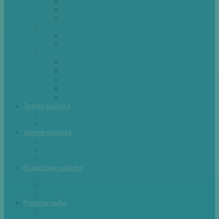
Плотва
Щука
Другие
Полезные советы
Советы и секреты
Самоделки для рыбалки
Экипировка
Костюмы и сапоги
Лодки
Палатки
Эхолоты и другое
Ящики, буры и др
Летняя рыбалка
Летняя рыбалка советы
Прикормки и насадки
Зимняя рыбалка
Зимняя рыбалка — общие советы
Зимние насадки, оснастки
Зимние прикормки
Подводная рыбалка
Подводная рыбалка общие советы
Снаряжение для подводной охоты
Оружие для подводной рыбалки
Рецепты рыбы
Салаты с рыбой