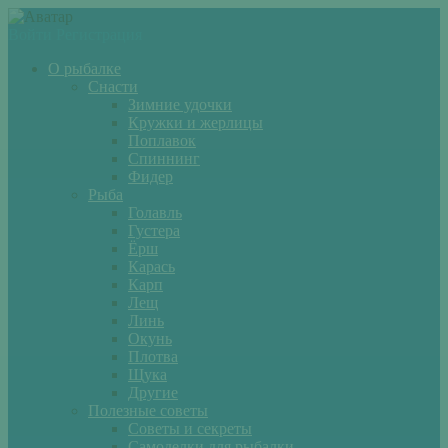
Войти
Регистрация
О рыбалке
Снасти
Зимние удочки
Кружки и жерлицы
Поплавок
Спиннинг
Фидер
Рыба
Голавль
Густера
Ёрш
Карась
Карп
Лещ
Линь
Окунь
Плотва
Щука
Другие
Полезные советы
Советы и секреты
Самоделки для рыбалки