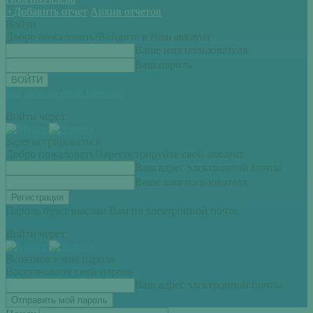
+
Добавить отчет
Архив отчетов
Войти
Добро пожаловать!
Войдите в Ваш аккаунт
Ваше имя пользователя
Ваш пароль
Вы забыли свой пароль?
Войти через:
Зарегистрироваться
Добро пожаловать!
Зарегистрируйте свой аккаунт
Ваш адрес электронной почты
Ваше имя пользователя
Пароль будет выслан Вам по электронной почте.
Войти через:
Всоатновление пароля
Восстановите свой пароль
Ваш адрес электронной почты