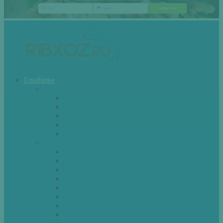
О рыбалке
Снасти
Зимние удочки
Кружки и жерлицы
Поплавок
Спиннинг
Фидер
Рыба
Голавль
Густера
Ёрш
Карась
Карп
Лещ
Линь
Окунь