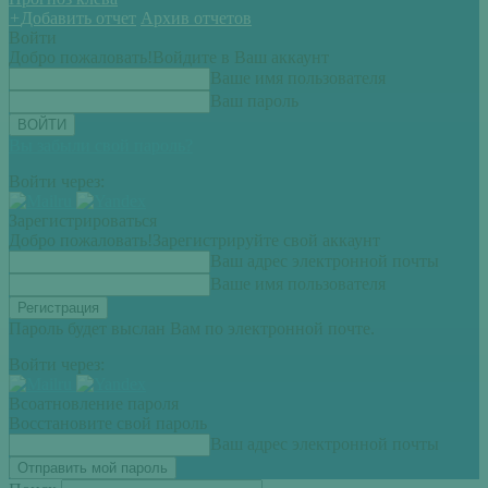
+
Добавить отчет
Архив отчетов
Войти
Добро пожаловать!
Войдите в Ваш аккаунт
Ваше имя пользователя
Ваш пароль
Вы забыли свой пароль?
Войти через:
Зарегистрироваться
Добро пожаловать!
Зарегистрируйте свой аккаунт
Ваш адрес электронной почты
Ваше имя пользователя
Пароль будет выслан Вам по электронной почте.
Войти через:
Всоатновление пароля
Восстановите свой пароль
Ваш адрес электронной почты