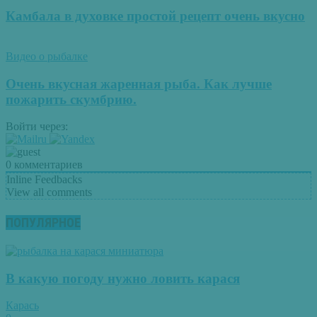
Камбала в духовке простой рецепт очень вкусно
Видео о рыбалке
Очень вкусная жаренная рыба. Как лучше
пожарить скумбрию.
Войти через:
0
комментариев
Inline Feedbacks
View all comments
ПОПУЛЯРНОЕ
В какую погоду нужно ловить карася
Карась