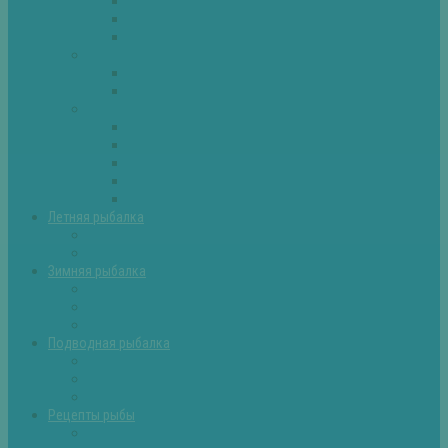
Плотва
Щука
Другие
Полезные советы
Советы и секреты
Самоделки для рыбалки
Экипировка
Костюмы и сапоги
Лодки
Палатки
Эхолоты и другое
Ящики, буры и др
Летняя рыбалка
Летняя рыбалка советы
Прикормки и насадки
Зимняя рыбалка
Зимняя рыбалка — общие советы
Зимние насадки, оснастки
Зимние прикормки
Подводная рыбалка
Подводная рыбалка общие советы
Снаряжение для подводной охоты
Оружие для подводной рыбалки
Рецепты рыбы
Салаты с рыбой