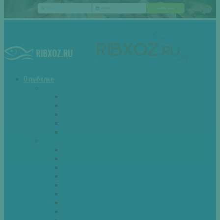
О рыбалке
Снасти
Зимние удочки
Кружки и жерлицы
Поплавок
Спиннинг
Фидер
Рыба
Голавль
Густера
Ёрш
Карась
Карп
Лещ
Линь
Окунь