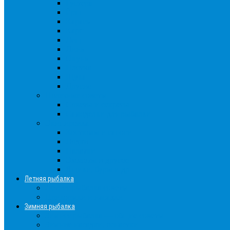
Густера
Ёрш
Карась
Карп
Лещ
Линь
Окунь
Плотва
Щука
Другие
Полезные советы
Советы и секреты
Самоделки для рыбалки
Экипировка
Костюмы и сапоги
Лодки
Палатки
Эхолоты и другое
Ящики, буры и др
Летняя рыбалка
Летняя рыбалка советы
Прикормки и насадки
Зимняя рыбалка
Зимняя рыбалка — общие советы
Зимние насадки, оснастки