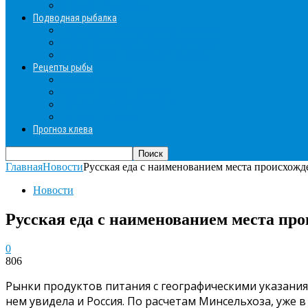
Зимние прикормки
Подводная рыбалка
Подводная рыбалка общие советы
Снаряжение для подводной охоты
Оружие для подводной рыбалки
Рецепты рыбы
Салаты с рыбой
Вторые блюда из рыбы
Первые блюда (уха,суп)
Пироги из рыбы
Прогноз клева
Главная
Новости
Русская еда с наименованием места происхожд
Новости
Русская еда с наименованием места про
0
806
Рынки продуктов питания с географическими указаниям
нем увидела и Россия. По расчетам Минсельхоза, уже