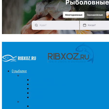
О рыбалке
Снасти
Зимние удочки
Кружки и жерлицы
Поплавок
Спиннинг
Фидер
Рыба
Голавль