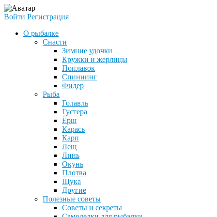
Войти
Регистрация
О рыбалке
Снасти
Зимние удочки
Кружки и жерлицы
Поплавок
Спиннинг
Фидер
Рыба
Голавль
Густера
Ёрш
Карась
Карп
Лещ
Линь
Окунь
Плотва
Щука
Другие
Полезные советы
Советы и секреты
Самоделки для рыбалки