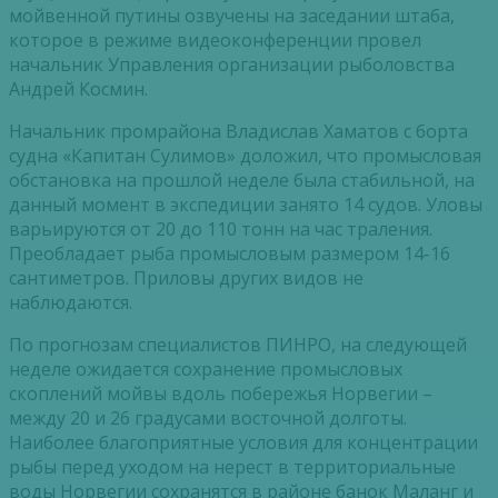
мойвенной путины озвучены на заседании штаба,
которое в режиме видеоконференции провел
начальник Управления организации рыболовства
Андрей Космин.
Начальник промрайона Владислав Хаматов с борта
судна «Капитан Сулимов» доложил, что промысловая
обстановка на прошлой неделе была стабильной, на
данный момент в экспедиции занято 14 судов. Уловы
варьируются от 20 до 110 тонн на час траления.
Преобладает рыба промысловым размером 14-16
сантиметров. Приловы других видов не
наблюдаются.
По прогнозам специалистов ПИНРО, на следующей
неделе ожидается сохранение промысловых
скоплений мойвы вдоль побережья Норвегии –
между 20 и 26 градусами восточной долготы.
Наиболее благоприятные условия для концентрации
рыбы перед уходом на нерест в территориальные
воды Норвегии сохранятся в районе банок Маланг и