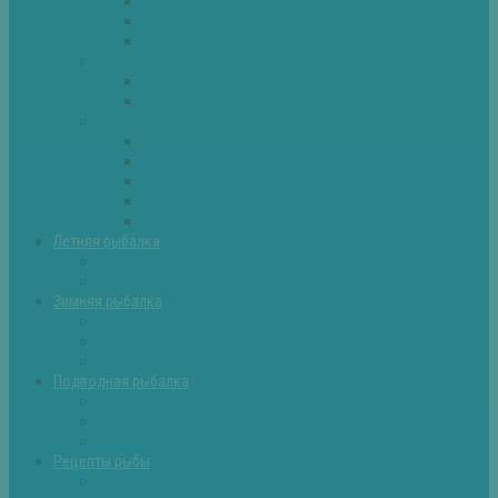
Плотва
Щука
Другие
Полезные советы
Советы и секреты
Самоделки для рыбалки
Экипировка
Костюмы и сапоги
Лодки
Палатки
Эхолоты и другое
Ящики, буры и др
Летняя рыбалка
Летняя рыбалка советы
Прикормки и насадки
Зимняя рыбалка
Зимняя рыбалка — общие советы
Зимние насадки, оснастки
Зимние прикормки
Подводная рыбалка
Подводная рыбалка общие советы
Снаряжение для подводной охоты
Оружие для подводной рыбалки
Рецепты рыбы
Салаты с рыбой