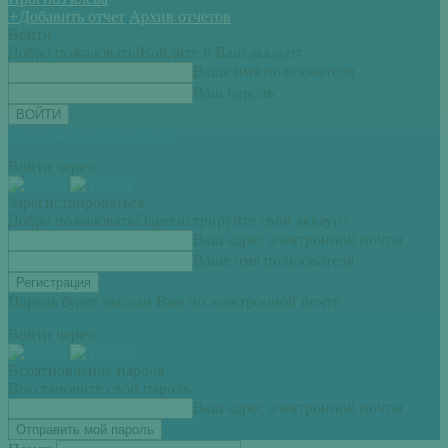
+
Добавить отчет
Архив отчетов
Войти
Добро пожаловать!
Войдите в Ваш аккаунт
Ваше имя пользователя
Ваш пароль
Вы забыли свой пароль?
Войти через:
Зарегистрироваться
Добро пожаловать!
Зарегистрируйте свой аккаунт
Ваш адрес электронной почты
Ваше имя пользователя
Пароль будет выслан Вам по электронной почте.
Войти через:
Всоатновление пароля
Восстановите свой пароль
Ваш адрес электронной почты