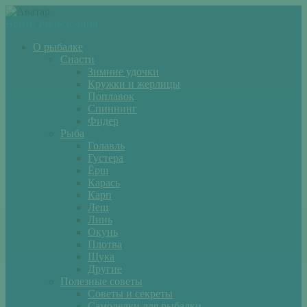
Войти
Регистрация
О рыбалке
Снасти
Зимние удочки
Кружки и жерлицы
Поплавок
Спиннинг
Фидер
Рыба
Голавль
Густера
Ёрш
Карась
Карп
Лещ
Линь
Окунь
Плотва
Щука
Другие
Полезные советы
Советы и секреты
Самоделки для рыбалки