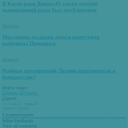
В Китае реки Янцзы 85 тысяч осетров
вымирающей расы был опубликован
Новости
Миллионы мальков лосося выпустили
рыбоводы Приморья
Новости
Рыбные предприятий Латвии приговорили к
банкротству?
Войти через:
0
комментариев
Inline Feedbacks
View all comments