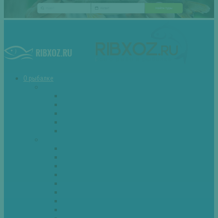
О рыбалке
Снасти
Зимние удочки
Кружки и жерлицы
Поплавок
Спиннинг
Фидер
Рыба
Голавль
Густера
Ёрш
Карась
Карп
Лещ
Линь
Окунь