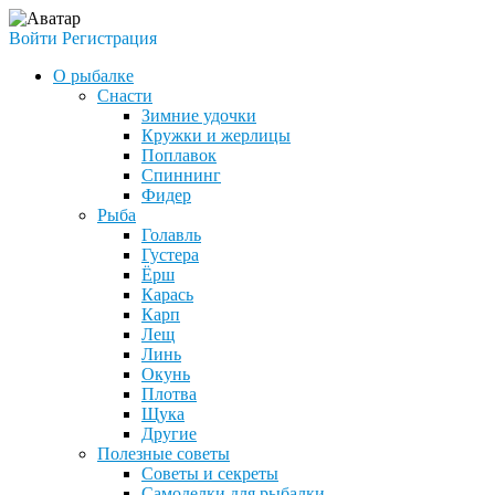
Войти
Регистрация
О рыбалке
Снасти
Зимние удочки
Кружки и жерлицы
Поплавок
Спиннинг
Фидер
Рыба
Голавль
Густера
Ёрш
Карась
Карп
Лещ
Линь
Окунь
Плотва
Щука
Другие
Полезные советы
Советы и секреты
Самоделки для рыбалки