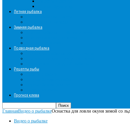
Эхолоты и другое
Ящики, буры и др
Летняя рыбалка
Летняя рыбалка советы
Прикормки и насадки
Зимняя рыбалка
Зимняя рыбалка — общие советы
Зимние насадки, оснастки
Зимние прикормки
Подводная рыбалка
Подводная рыбалка общие советы
Снаряжение для подводной охоты
Оружие для подводной рыбалки
Рецепты рыбы
Салаты с рыбой
Вторые блюда из рыбы
Первые блюда (уха,суп)
Пироги из рыбы
Прогноз клева
Главная
Видео о рыбалке
Оснастка для ловли окуня зимой со льд
Видео о рыбалке