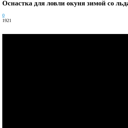
Оснастка для ловли окуня зимой со льд
0
1921