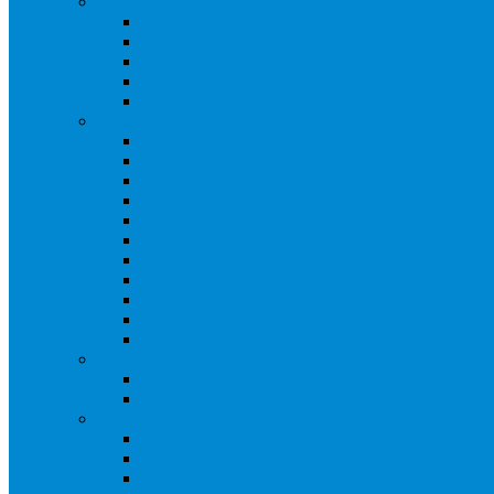
Снасти
Зимние удочки
Кружки и жерлицы
Поплавок
Спиннинг
Фидер
Рыба
Голавль
Густера
Ёрш
Карась
Карп
Лещ
Линь
Окунь
Плотва
Щука
Другие
Полезные советы
Советы и секреты
Самоделки для рыбалки
Экипировка
Костюмы и сапоги
Лодки
Палатки