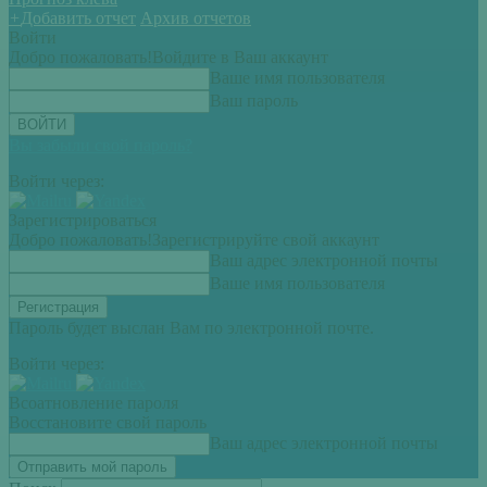
+
Добавить отчет
Архив отчетов
Войти
Добро пожаловать!
Войдите в Ваш аккаунт
Ваше имя пользователя
Ваш пароль
Вы забыли свой пароль?
Войти через:
Зарегистрироваться
Добро пожаловать!
Зарегистрируйте свой аккаунт
Ваш адрес электронной почты
Ваше имя пользователя
Пароль будет выслан Вам по электронной почте.
Войти через:
Всоатновление пароля
Восстановите свой пароль
Ваш адрес электронной почты