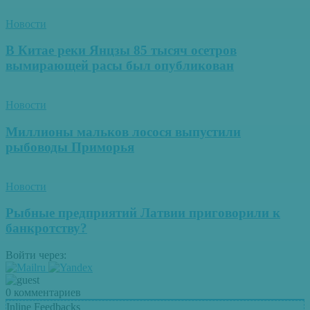
Новости
В Китае реки Янцзы 85 тысяч осетров
вымирающей расы был опубликован
Новости
Миллионы мальков лосося выпустили
рыбоводы Приморья
Новости
Рыбные предприятий Латвии приговорили к
банкротству?
Войти через:
0
комментариев
Inline Feedbacks