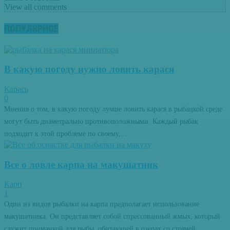
View all comments
ПОПУЛЯРНОЕ
В какую погоду нужно ловить карася
Карась
0
Мнения о том, в какую погоду лучше ловить карася в рыбацкой среде
могут быть диаметрально противоположными. Каждый рыбак
подходит к этой проблеме по своему,...
Все о ловле карпа на макушатник
Карп
1
Один из видов рыбалки на карпа предполагает использование
макушатника. Он представляет собой спрессованный жмых, который
служит приманкой для рыбы, обитающей в озерах со стоячей...