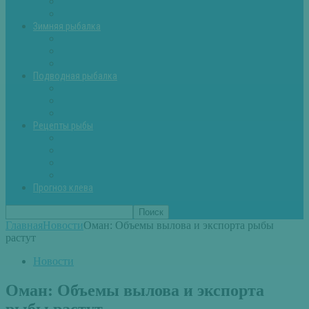
Летняя рыбалка советы
Прикормки и насадки
Зимняя рыбалка
Зимняя рыбалка — общие советы
Зимние насадки, оснастки
Зимние прикормки
Подводная рыбалка
Подводная рыбалка общие советы
Снаряжение для подводной охоты
Оружие для подводной рыбалки
Рецепты рыбы
Салаты с рыбой
Вторые блюда из рыбы
Первые блюда (уха,суп)
Пироги из рыбы
Прогноз клева
Главная
Новости
Оман: Объемы вылова и экспорта рыбы
растут
Новости
Оман: Объемы вылова и экспорта
рыбы растут