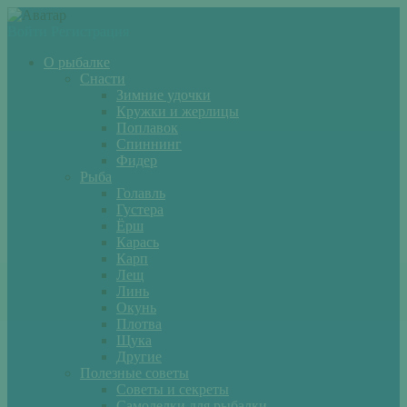
Войти
Регистрация
О рыбалке
Снасти
Зимние удочки
Кружки и жерлицы
Поплавок
Спиннинг
Фидер
Рыба
Голавль
Густера
Ёрш
Карась
Карп
Лещ
Линь
Окунь
Плотва
Щука
Другие
Полезные советы
Советы и секреты
Самоделки для рыбалки