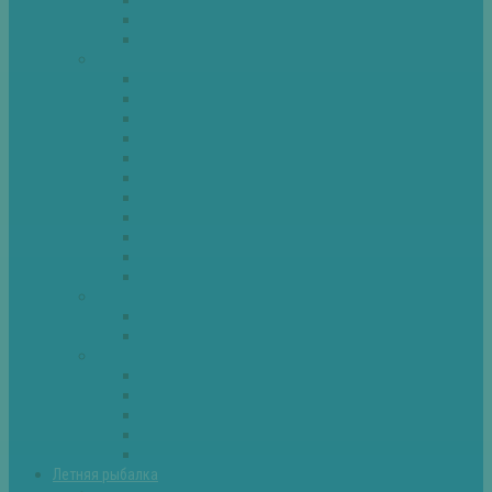
Спиннинг
Фидер
Рыба
Голавль
Густера
Ёрш
Карась
Карп
Лещ
Линь
Окунь
Плотва
Щука
Другие
Полезные советы
Советы и секреты
Самоделки для рыбалки
Экипировка
Костюмы и сапоги
Лодки
Палатки
Эхолоты и другое
Ящики, буры и др
Летняя рыбалка