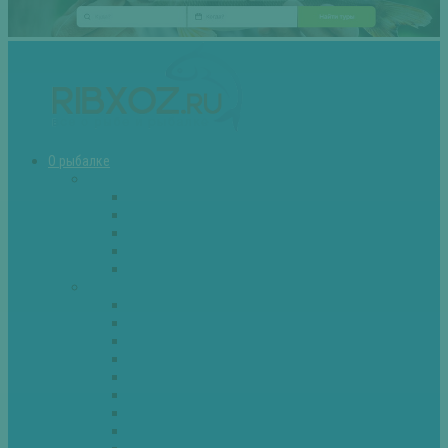
О рыбалке
Снасти
Зимние удочки
Кружки и жерлицы
Поплавок
Спиннинг
Фидер
Рыба
Голавль
Густера
Ёрш
Карась
Карп
Лещ
Линь
Окунь