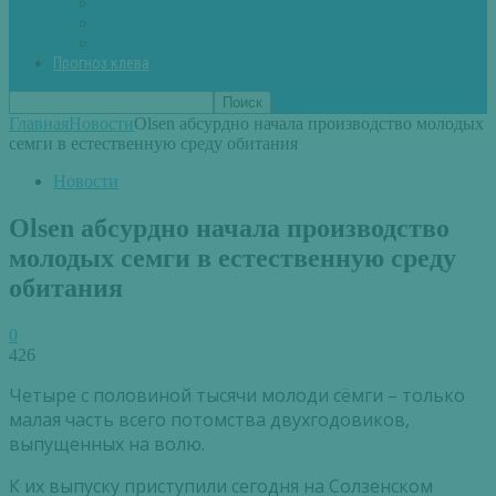
Вторые блюда из рыбы
Первые блюда (уха,суп)
Пироги из рыбы
Прогноз клева
Главная
Новости
Olsen абсурдно начала производство молодых
семги в естественную среду обитания
Новости
Olsen абсурдно начала производство
молодых семги в естественную среду
обитания
0
426
Четыре с половиной тысячи молоди сёмги – только
малая часть всего потомства двухгодовиков,
выпущенных на волю.
К их выпуску приступили сегодня на Солзенском