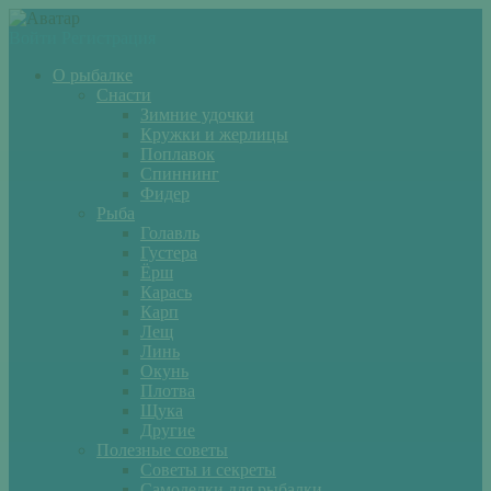
Войти
Регистрация
О рыбалке
Снасти
Зимние удочки
Кружки и жерлицы
Поплавок
Спиннинг
Фидер
Рыба
Голавль
Густера
Ёрш
Карась
Карп
Лещ
Линь
Окунь
Плотва
Щука
Другие
Полезные советы
Советы и секреты
Самоделки для рыбалки