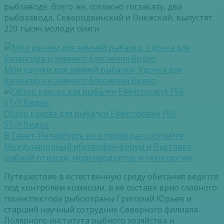
рыбзаводе. Всего же, согласно госзаказу, два
рыбозавода, Северодвинский и Онежский, выпустят
220 тысяч молоди сёмги.
Мои удочки для зимней рыбалки. Удочка для
балансира и зимнего блеснения.Видео
Обзор кресла для рыбалки Elektrostatyk F5R
ST/P.Видео.
В Санкт-Петербурге во второй раз состоится
Международный ибупрофен форум и Выставка
рыбной отрасли, морепродуктов и технологии
Путешествие в естественную среду обитания ведётся
под контролем комиссии, в её составе врио главного
госинспектора рыбоохраны Григорий Юрьев и
старший научный сотрудник Северного филиала
Полярного института рыбного хозяйства и