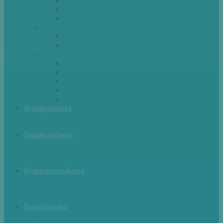
Плотва
Щука
Другие
Полезные советы
Советы и секреты
Самоделки для рыбалки
Экипировка
Костюмы и сапоги
Лодки
Палатки
Эхолоты и другое
Ящики, буры и др
Летняя рыбалка
Летняя рыбалка советы
Прикормки и насадки
Зимняя рыбалка
Зимняя рыбалка — общие советы
Зимние насадки, оснастки
Зимние прикормки
Подводная рыбалка
Подводная рыбалка общие советы
Снаряжение для подводной охоты
Оружие для подводной рыбалки
Рецепты рыбы
Салаты с рыбой