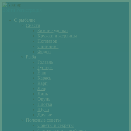
Войти
Регистрация
О рыбалке
Снасти
Зимние удочки
Кружки и жерлицы
Поплавок
Спиннинг
Фидер
Рыба
Голавль
Густера
Ёрш
Карась
Карп
Лещ
Линь
Окунь
Плотва
Щука
Другие
Полезные советы
Советы и секреты
Самоделки для рыбалки