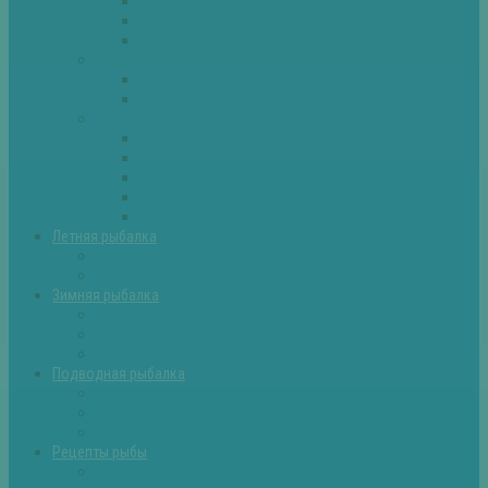
Плотва
Щука
Другие
Полезные советы
Советы и секреты
Самоделки для рыбалки
Экипировка
Костюмы и сапоги
Лодки
Палатки
Эхолоты и другое
Ящики, буры и др
Летняя рыбалка
Летняя рыбалка советы
Прикормки и насадки
Зимняя рыбалка
Зимняя рыбалка — общие советы
Зимние насадки, оснастки
Зимние прикормки
Подводная рыбалка
Подводная рыбалка общие советы
Снаряжение для подводной охоты
Оружие для подводной рыбалки
Рецепты рыбы
Салаты с рыбой