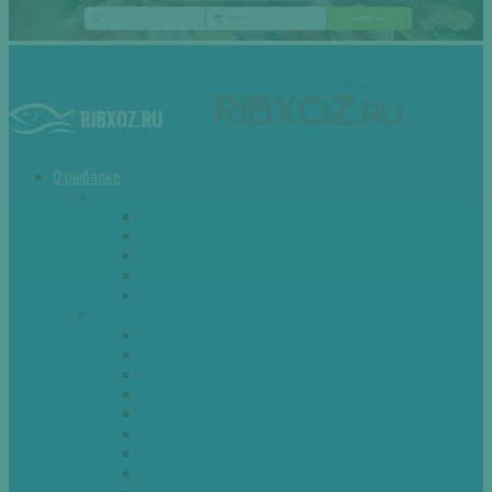
О рыбалке
Снасти
Зимние удочки
Кружки и жерлицы
Поплавок
Спиннинг
Фидер
Рыба
Голавль
Густера
Ёрш
Карась
Карп
Лещ
Линь
Окунь