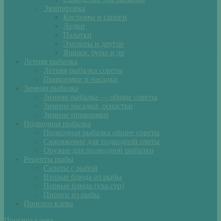
Экипировка
Костюмы и сапоги
Лодки
Палатки
Эхолоты и другое
Ящики, буры и др
Летняя рыбалка
Летняя рыбалка советы
Прикормки и насадки
Зимняя рыбалка
Зимняя рыбалка — общие советы
Зимние насадки, оснастки
Зимние прикормки
Подводная рыбалка
Подводная рыбалка общие советы
Снаряжение для подводной охоты
Оружие для подводной рыбалки
Рецепты рыбы
Салаты с рыбой
Вторые блюда из рыбы
Первые блюда (уха,суп)
Пироги из рыбы
Прогноз клева
Прогноз клева