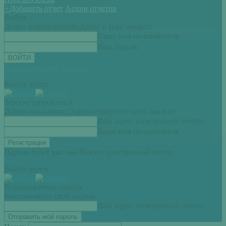
+
Добавить отчет
Архив отчетов
Войти
Добро пожаловать!
Войдите в Ваш аккаунт
Ваше имя пользователя
Ваш пароль
Вы забыли свой пароль?
Войти через:
Зарегистрироваться
Добро пожаловать!
Зарегистрируйте свой аккаунт
Ваш адрес электронной почты
Ваше имя пользователя
Пароль будет выслан Вам по электронной почте.
Войти через:
Всоатновление пароля
Восстановите свой пароль
Ваш адрес электронной почты