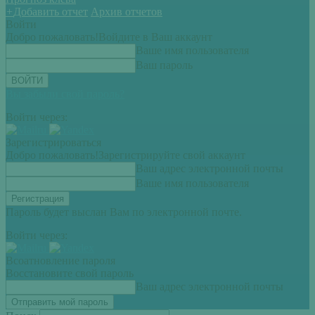
+
Добавить отчет
Архив отчетов
Войти
Добро пожаловать!
Войдите в Ваш аккаунт
Ваше имя пользователя
Ваш пароль
Вы забыли свой пароль?
Войти через:
Зарегистрироваться
Добро пожаловать!
Зарегистрируйте свой аккаунт
Ваш адрес электронной почты
Ваше имя пользователя
Пароль будет выслан Вам по электронной почте.
Войти через:
Всоатновление пароля
Восстановите свой пароль
Ваш адрес электронной почты