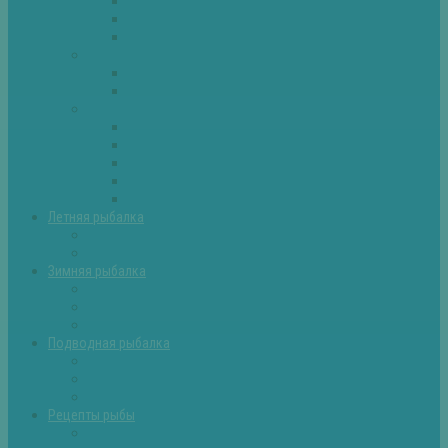
Плотва
Щука
Другие
Полезные советы
Советы и секреты
Самоделки для рыбалки
Экипировка
Костюмы и сапоги
Лодки
Палатки
Эхолоты и другое
Ящики, буры и др
Летняя рыбалка
Летняя рыбалка советы
Прикормки и насадки
Зимняя рыбалка
Зимняя рыбалка — общие советы
Зимние насадки, оснастки
Зимние прикормки
Подводная рыбалка
Подводная рыбалка общие советы
Снаряжение для подводной охоты
Оружие для подводной рыбалки
Рецепты рыбы
Салаты с рыбой