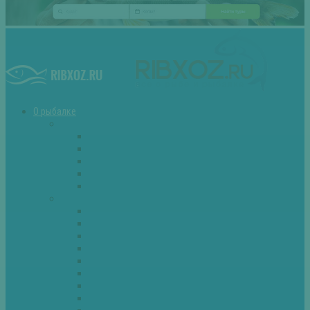
О рыбалке
Снасти
Зимние удочки
Кружки и жерлицы
Поплавок
Спиннинг
Фидер
Рыба
Голавль
Густера
Ёрш
Карась
Карп
Лещ
Линь
Окунь