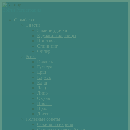
Войти
Регистрация
О рыбалке
Снасти
Зимние удочки
Кружки и жерлицы
Поплавок
Спиннинг
Фидер
Рыба
Голавль
Густера
Ёрш
Карась
Карп
Лещ
Линь
Окунь
Плотва
Щука
Другие
Полезные советы
Советы и секреты
Самоделки для рыбалки