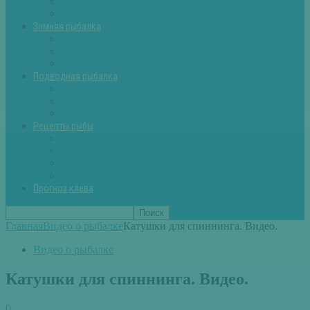
Летняя рыбалка советы
Прикормки и насадки
Зимняя рыбалка
Зимняя рыбалка — общие советы
Зимние насадки, оснастки
Зимние прикормки
Подводная рыбалка
Подводная рыбалка общие советы
Снаряжение для подводной охоты
Оружие для подводной рыбалки
Рецепты рыбы
Салаты с рыбой
Вторые блюда из рыбы
Первые блюда (уха,суп)
Пироги из рыбы
Прогноз клева
Главная
Видео о рыбалке
Катушки для спиннинга. Видео.
Видео о рыбалке
Катушки для спиннинга. Видео.
0