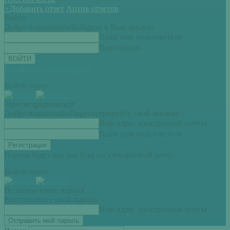
+
Добавить отчет
Архив отчетов
Войти
Добро пожаловать!
Войдите в Ваш аккаунт
Ваше имя пользователя
Ваш пароль
Вы забыли свой пароль?
Войти через:
Зарегистрироваться
Добро пожаловать!
Зарегистрируйте свой аккаунт
Ваш адрес электронной почты
Ваше имя пользователя
Пароль будет выслан Вам по электронной почте.
Войти через:
Всоатновление пароля
Восстановите свой пароль
Ваш адрес электронной почты