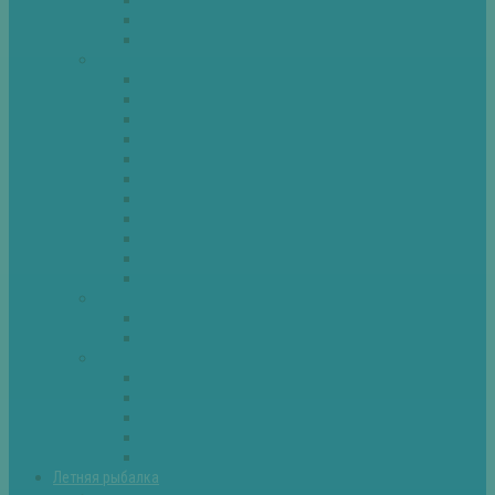
Спиннинг
Фидер
Рыба
Голавль
Густера
Ёрш
Карась
Карп
Лещ
Линь
Окунь
Плотва
Щука
Другие
Полезные советы
Советы и секреты
Самоделки для рыбалки
Экипировка
Костюмы и сапоги
Лодки
Палатки
Эхолоты и другое
Ящики, буры и др
Летняя рыбалка