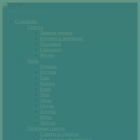
Войти
Регистрация
О рыбалке
Снасти
Зимние удочки
Кружки и жерлицы
Поплавок
Спиннинг
Фидер
Рыба
Голавль
Густера
Ёрш
Карась
Карп
Лещ
Линь
Окунь
Плотва
Щука
Другие
Полезные советы
Советы и секреты
Самоделки для рыбалки