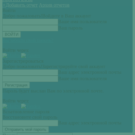
+
Добавить отчет
Архив отчетов
Войти
Добро пожаловать!
Войдите в Ваш аккаунт
Ваше имя пользователя
Ваш пароль
Вы забыли свой пароль?
Войти через:
Зарегистрироваться
Добро пожаловать!
Зарегистрируйте свой аккаунт
Ваш адрес электронной почты
Ваше имя пользователя
Пароль будет выслан Вам по электронной почте.
Войти через:
Всоатновление пароля
Восстановите свой пароль
Ваш адрес электронной почты