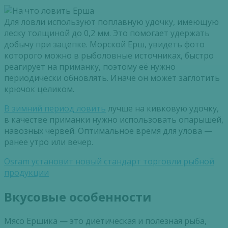
Для ловли используют
поплавную
удочку, имеющую
леску толщиной до 0,2 мм. Это помогает удержать
добычу при зацепке. Морской Ерш, увидеть фото
которого можно в рыболовные источниках, быстро
реагирует на приманку, поэтому её нужно
периодически обновлять. Иначе он может
заглотить
крючок целиком.
В зимний период ловить
лучше на
кивковую
удочку,
в качестве приманки нужно использовать
опарышей
,
навозных червей. Оптимальное время для улова —
ранее утро или вечер.
Osram установит новый стандарт торговли рыбной
продукции
Вкусовые особенности
Мясо Ершика — это диетическая и полезная рыба,