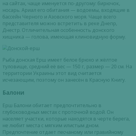
на сайтах, чаще именуется по-другому:
бирючок
,
носарь
.
Ариал
его обитания — водоемы, входящие в
бассейн Черного и Азовского моря. Чаще всего
представителя можно встретить в реке Днепр,
Днестр. Отличительная особенность донского
хищника — голова, имеющая клиновидную форму.
Рыба донская Ерш имеет белое брюхо и жёлтое
туловище, средний её вес — 150 г, размер — 20 см. На
территории Украины этот вид считается
исчезающим, поэтому он занесён в Красную Книгу.
Балони
Ерш
Балони
обитает предпочтительно в
глубоководных местах с проточной водой. Он
населяет участки, которые находятся в черте берега,
не любит места с мягким илистым дном.
Предпочтение отдает песчаному или гравийному