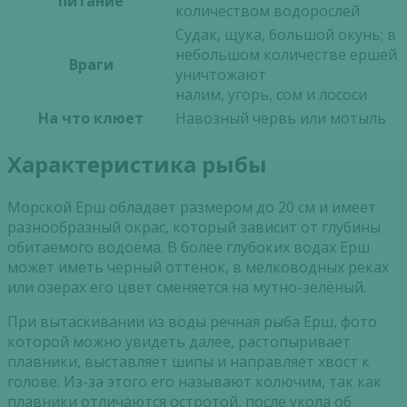
питание
количеством водорослей
Судак, щука, большой окунь; в
небольшом количестве ершей
Враги
уничтожают
налим, угорь, сом и лососи
На что клюет
Навозный червь или мотыль
Характеристика рыбы
Морской Ерш обладает размером до 20 см и имеет
разнообразный окрас, который зависит от глубины
обитаемого водоёма. В более глубоких водах Ерш
может иметь чёрный оттенок, в мелководных реках
или озерах его цвет сменяется на мутно-зелёный.
При вытаскивании из воды речная рыба Ерш, фото
которой можно увидеть далее, растопыривает
плавники, выставляет шипы и направляет хвост к
голове. Из-за этого его называют колючим, так как
плавники отличаются остротой, после укола об