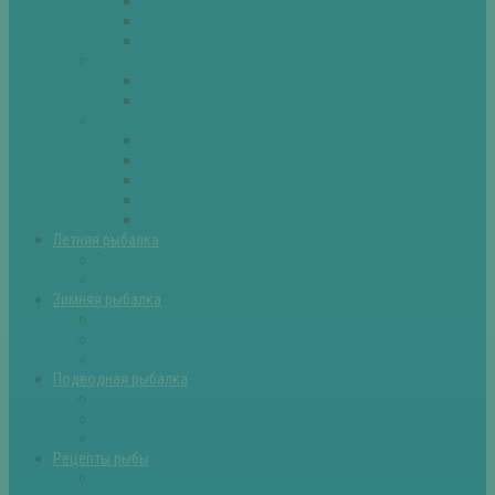
Плотва
Щука
Другие
Полезные советы
Советы и секреты
Самоделки для рыбалки
Экипировка
Костюмы и сапоги
Лодки
Палатки
Эхолоты и другое
Ящики, буры и др
Летняя рыбалка
Летняя рыбалка советы
Прикормки и насадки
Зимняя рыбалка
Зимняя рыбалка — общие советы
Зимние насадки, оснастки
Зимние прикормки
Подводная рыбалка
Подводная рыбалка общие советы
Снаряжение для подводной охоты
Оружие для подводной рыбалки
Рецепты рыбы
Салаты с рыбой