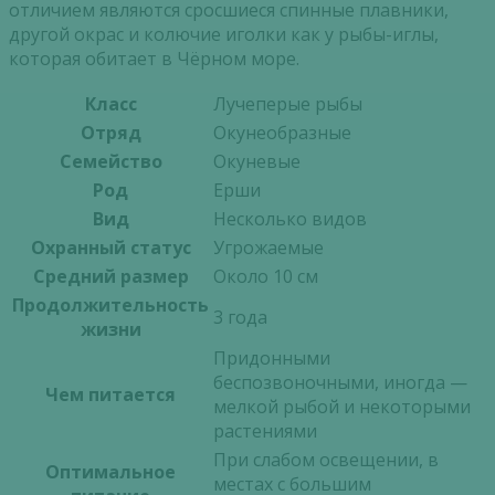
отличием являются сросшиеся спинные плавники,
другой окрас и колючие иголки как у рыбы-иглы,
которая обитает в Чёрном море.
Класс
Лучеперые рыбы
Отряд
Окунеобразные
Семейство
Окуневые
Род
Ерши
Вид
Несколько видов
Охранный статус
Угрожаемые
Средний размер
Около 10 см
Продолжительность
3 года
жизни
Придонными
беспозвоночными, иногда —
Чем питается
мелкой рыбой и некоторыми
растениями
При слабом освещении, в
Оптимальное
местах с большим