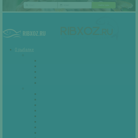
О рыбалке
Снасти
Зимние удочки
Кружки и жерлицы
Поплавок
Спиннинг
Фидер
Рыба
Голавль
Густера
Ёрш
Карась
Карп
Лещ
Линь
Окунь