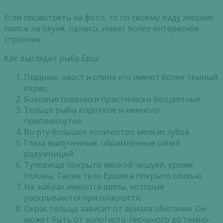
Если посмотреть на фото, то по своему виду хищник
похож на окуня, однако, имеет более интересное
строение.
Как выглядит рыба Ерш:
Плавник, хвост и спина его имеют более тёмный
окрас.
Боковые плавники практически бесцветные.
Тельце рыбы короткое и немного
приплюснутое.
Во рту большое количество мелких зубов.
Глаза выпученные, обрамленные синей
радужницей.
Туловище покрыто мелкой чешуей, кроме
головы. Также тело Ершика покрыто слизью.
На жабрах имеются шипы, которые
раскрываются при опасности.
Окрас тельца зависит от
ариала
обитания. Он
может быть от золотисто-песчаного до темно-