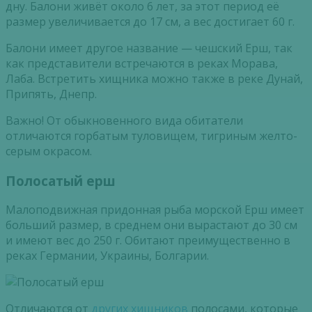
дну.
Балони
живёт около 6 лет, за этот период её
размер увеличивается до 17 см, а вес достигает 60 г.
Балони
имеет другое название — чешский Ерш, так
как представители встречаются в реках
Морава
,
Лаба
. Встретить хищника можно также в реке Дунай,
Припять, Днепр.
Важно! От обыкновенного вида обитатели
отличаются горбатым туловищем, тигриным желто-
серым окрасом.
Полосатый ерш
Малоподвижная придонная рыба морской Ерш имеет
больший размер, в среднем они вырастают до 30 см
и имеют вес до 250 г. Обитают преимущественно в
реках Германии, Украины, Болгарии.
Отличаются от
других хищников
полосами, которые