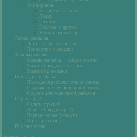
Экипировка
Костюмы и сапоги
Лодки
Палатки
Эхолоты и другое
Ящики, буры и др
Летняя рыбалка
Летняя рыбалка советы
Прикормки и насадки
Зимняя рыбалка
Зимняя рыбалка — общие советы
Зимние насадки, оснастки
Зимние прикормки
Подводная рыбалка
Подводная рыбалка общие советы
Снаряжение для подводной охоты
Оружие для подводной рыбалки
Рецепты рыбы
Салаты с рыбой
Вторые блюда из рыбы
Первые блюда (уха,суп)
Пироги из рыбы
Прогноз клева
Прогноз клева