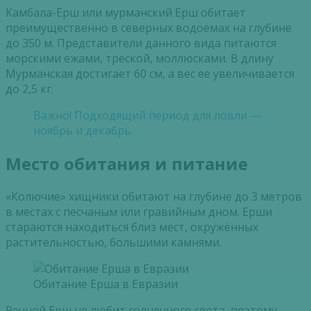
Камбала-Ерш или мурманский Ерш обитает
преимущественно в северных водоёмах на глубине
до 350 м. Представители данного вида питаются
морскими ежами, треской, моллюсками. В длину
Мурманская достигает 60 см, а вес ее увеличивается
до 2,5 кг.
Важно! Подходящий период для ловли —
ноябрь и декабрь.
Место обитания и питание
«Колючие» хищники обитают на глубине до 3 метров
в местах с песчаным или гравийным дном. Ерши
стараются находиться близ мест, окружённых
растительностью, большими камнями.
Обитание Ерша в Евразии
Речной Ерш не любит солнечного света, поэтому