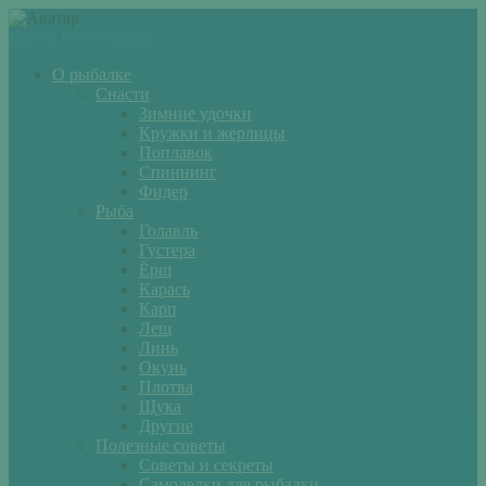
Войти
Регистрация
О рыбалке
Снасти
Зимние удочки
Кружки и жерлицы
Поплавок
Спиннинг
Фидер
Рыба
Голавль
Густера
Ёрш
Карась
Карп
Лещ
Линь
Окунь
Плотва
Щука
Другие
Полезные советы
Советы и секреты
Самоделки для рыбалки