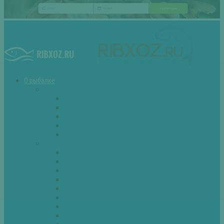
О рыбалке
Снасти
Зимние удочки
Кружки и жерлицы
Поплавок
Спиннинг
Фидер
Рыба
Голавль
Густера
Ёрш
Карась
Карп
Лещ
Линь
Окунь