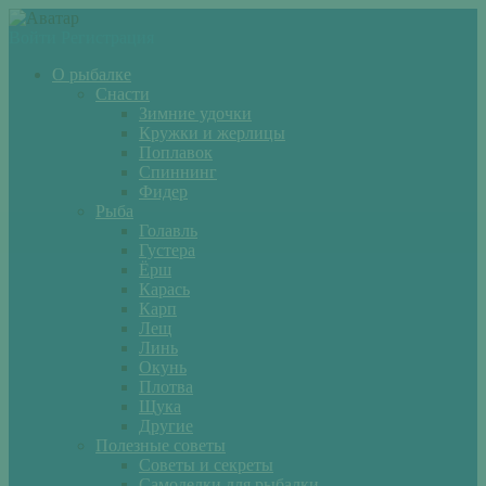
Войти
Регистрация
О рыбалке
Снасти
Зимние удочки
Кружки и жерлицы
Поплавок
Спиннинг
Фидер
Рыба
Голавль
Густера
Ёрш
Карась
Карп
Лещ
Линь
Окунь
Плотва
Щука
Другие
Полезные советы
Советы и секреты
Самоделки для рыбалки