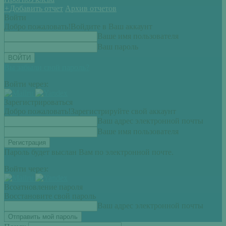
+
Добавить отчет
Архив отчетов
Войти
Добро пожаловать!
Войдите в Ваш аккаунт
Ваше имя пользователя
Ваш пароль
Вы забыли свой пароль?
Войти через:
Зарегистрироваться
Добро пожаловать!
Зарегистрируйте свой аккаунт
Ваш адрес электронной почты
Ваше имя пользователя
Пароль будет выслан Вам по электронной почте.
Войти через:
Всоатновление пароля
Восстановите свой пароль
Ваш адрес электронной почты