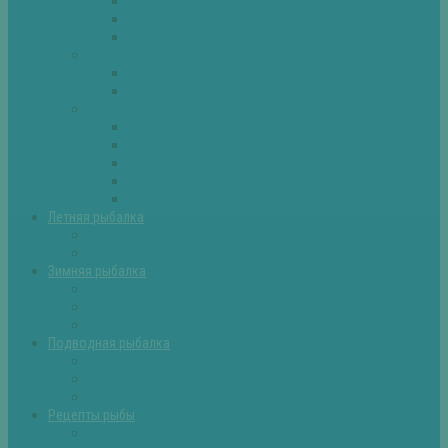
Плотва
Щука
Другие
Полезные советы
Советы и секреты
Самоделки для рыбалки
Экипировка
Костюмы и сапоги
Лодки
Палатки
Эхолоты и другое
Ящики, буры и др
Летняя рыбалка
Летняя рыбалка советы
Прикормки и насадки
Зимняя рыбалка
Зимняя рыбалка — общие советы
Зимние насадки, оснастки
Зимние прикормки
Подводная рыбалка
Подводная рыбалка общие советы
Снаряжение для подводной охоты
Оружие для подводной рыбалки
Рецепты рыбы
Салаты с рыбой