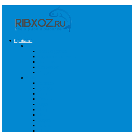
О рыбалке
Снасти
Зимние удочки
Кружки и жерлицы
Поплавок
Спиннинг
Фидер
Рыба
Голавль
Густера
Ёрш
Карась
Карп
Лещ
Линь
Окунь
Плотва
Щука