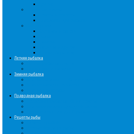
Другие
Полезные советы
Советы и секреты
Самоделки для рыбалки
Экипировка
Костюмы и сапоги
Лодки
Палатки
Эхолоты и другое
Ящики, буры и др
Летняя рыбалка
Летняя рыбалка советы
Прикормки и насадки
Зимняя рыбалка
Зимняя рыбалка — общие советы
Зимние насадки, оснастки
Зимние прикормки
Подводная рыбалка
Подводная рыбалка общие советы
Снаряжение для подводной охоты
Оружие для подводной рыбалки
Рецепты рыбы
Салаты с рыбой
Вторые блюда из рыбы
Первые блюда (уха,суп)