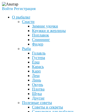
Войти
Регистрация
О рыбалке
Снасти
Зимние удочки
Кружки и жерлицы
Поплавок
Спиннинг
Фидер
Рыба
Голавль
Густера
Ёрш
Карась
Карп
Лещ
Линь
Окунь
Плотва
Щука
Другие
Полезные советы
Советы и секреты
Самоделки для рыбалки