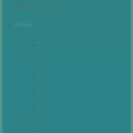
О рыбалке
Снасти
Зимние удочки
Кружки и жерлицы
Поплавок
Спиннинг
Фидер
Рыба
Голавль
Густера
Ёрш
Карась
Карп
Лещ
Линь
Окунь
Плотва
Щука
Другие
Полезные советы
Советы и секреты