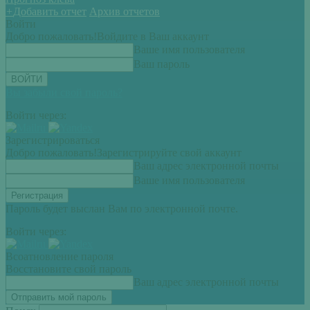
+
Добавить отчет
Архив отчетов
Войти
Добро пожаловать!
Войдите в Ваш аккаунт
Ваше имя пользователя
Ваш пароль
Вы забыли свой пароль?
Войти через:
Зарегистрироваться
Добро пожаловать!
Зарегистрируйте свой аккаунт
Ваш адрес электронной почты
Ваше имя пользователя
Пароль будет выслан Вам по электронной почте.
Войти через:
Всоатновление пароля
Восстановите свой пароль
Ваш адрес электронной почты