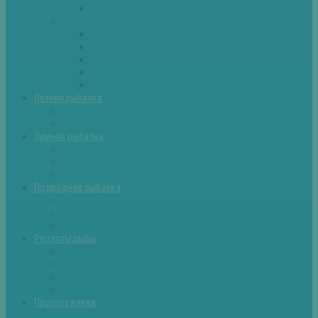
Самоделки для рыбалки
Экипировка
Костюмы и сапоги
Лодки
Палатки
Эхолоты и другое
Ящики, буры и др
Летняя рыбалка
Летняя рыбалка советы
Прикормки и насадки
Зимняя рыбалка
Зимняя рыбалка — общие советы
Зимние насадки, оснастки
Зимние прикормки
Подводная рыбалка
Подводная рыбалка общие советы
Снаряжение для подводной охоты
Оружие для подводной рыбалки
Рецепты рыбы
Салаты с рыбой
Вторые блюда из рыбы
Первые блюда (уха,суп)
Пироги из рыбы
Прогноз клева