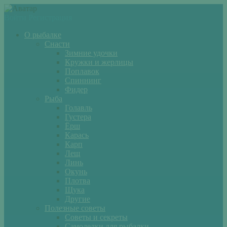
Войти
Регистрация
О рыбалке
Снасти
Зимние удочки
Кружки и жерлицы
Поплавок
Спиннинг
Фидер
Рыба
Голавль
Густера
Ёрш
Карась
Карп
Лещ
Линь
Окунь
Плотва
Щука
Другие
Полезные советы
Советы и секреты
Самоделки для рыбалки