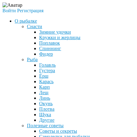
Войти
Регистрация
О рыбалке
Снасти
Зимние удочки
Кружки и жерлицы
Поплавок
Спиннинг
Фидер
Рыба
Голавль
Густера
Ёрш
Карась
Карп
Лещ
Линь
Окунь
Плотва
Щука
Другие
Полезные советы
Советы и секреты
Самоделки для рыбалки