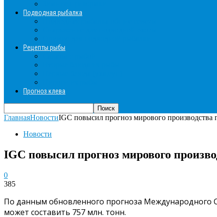
Зимние прикормки
Подводная рыбалка
Подводная рыбалка общие советы
Снаряжение для подводной охоты
Оружие для подводной рыбалки
Рецепты рыбы
Салаты с рыбой
Вторые блюда из рыбы
Первые блюда (уха,суп)
Пироги из рыбы
Прогноз клева
Главная
Новости
IGC повысил прогноз мирового производства
Новости
IGC повысил прогноз мирового произво
0
385
По данным обновленного прогноза Международного Сов
может составить 757 млн. тонн.