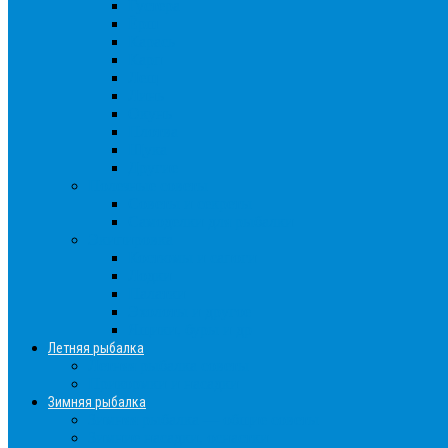
Густера
Ёрш
Карась
Карп
Лещ
Линь
Окунь
Плотва
Щука
Другие
Полезные советы
Советы и секреты
Самоделки для рыбалки
Экипировка
Костюмы и сапоги
Лодки
Палатки
Эхолоты и другое
Ящики, буры и др
Летняя рыбалка
Летняя рыбалка советы
Прикормки и насадки
Зимняя рыбалка
Зимняя рыбалка — общие советы
Зимние насадки, оснастки