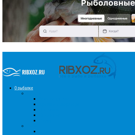
О рыбалке
Снасти
Зимние удочки
Кружки и жерлицы
Поплавок
Спиннинг
Фидер
Рыба
Голавль