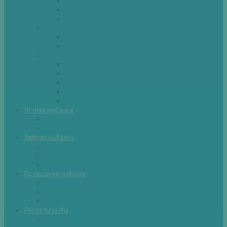
Плотва
Щука
Другие
Полезные советы
Советы и секреты
Самоделки для рыбалки
Экипировка
Костюмы и сапоги
Лодки
Палатки
Эхолоты и другое
Ящики, буры и др
Летняя рыбалка
Летняя рыбалка советы
Прикормки и насадки
Зимняя рыбалка
Зимняя рыбалка — общие советы
Зимние насадки, оснастки
Зимние прикормки
Подводная рыбалка
Подводная рыбалка общие советы
Снаряжение для подводной охоты
Оружие для подводной рыбалки
Рецепты рыбы
Салаты с рыбой