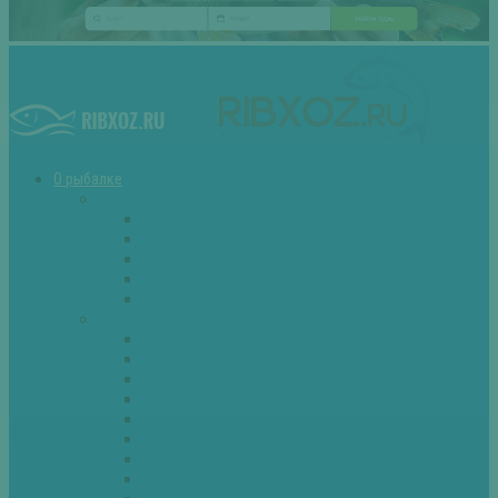
О рыбалке
Снасти
Зимние удочки
Кружки и жерлицы
Поплавок
Спиннинг
Фидер
Рыба
Голавль
Густера
Ёрш
Карась
Карп
Лещ
Линь
Окунь