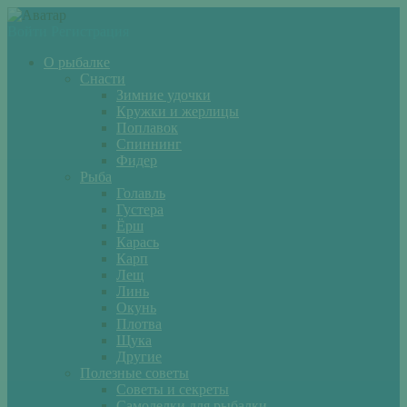
Войти
Регистрация
О рыбалке
Снасти
Зимние удочки
Кружки и жерлицы
Поплавок
Спиннинг
Фидер
Рыба
Голавль
Густера
Ёрш
Карась
Карп
Лещ
Линь
Окунь
Плотва
Щука
Другие
Полезные советы
Советы и секреты
Самоделки для рыбалки