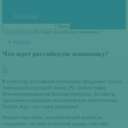
Вторые блюда из рыбы
Первые блюда (уха,суп)
Пироги из рыбы
Прогноз клева
Главная
Новости
Что ждет российскую экономику?
Новости
Что ждет российскую экономику?
0
321
В этом году российская экономика продолжит расти,
темпы роста составят около 2%, заявил глава
Минэкономразвития Максим Орешкин. Эксперты
прокомментировали экономические перспективы
России. Ждут ли страну реформы?
Михаил Крутихин, экономический аналитик,
специалист по нефтегазовому рынку, партнер