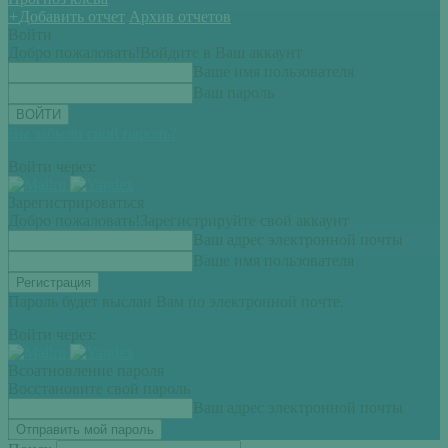
+
Добавить отчет
Архив отчетов
Войти
Добро пожаловать!
Войдите в Ваш аккаунт
Ваше имя пользователя
Ваш пароль
Вы забыли свой пароль?
Войти через:
Зарегистрироваться
Добро пожаловать!
Зарегистрируйте свой аккаунт
Ваш адрес электронной почты
Ваше имя пользователя
Пароль будет выслан Вам по электронной почте.
Войти через:
Всоатновление пароля
Восстановите свой пароль
Ваш адрес электронной почты