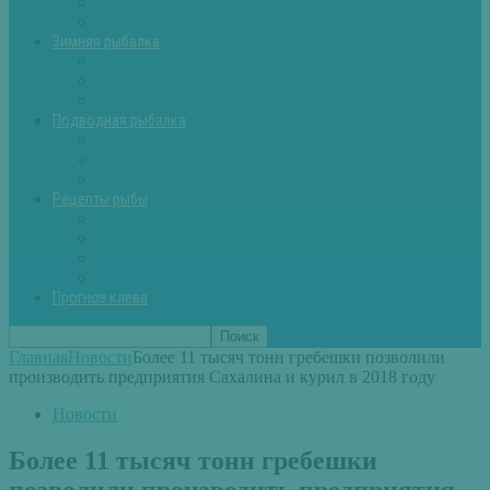
Летняя рыбалка советы
Прикормки и насадки
Зимняя рыбалка
Зимняя рыбалка — общие советы
Зимние насадки, оснастки
Зимние прикормки
Подводная рыбалка
Подводная рыбалка общие советы
Снаряжение для подводной охоты
Оружие для подводной рыбалки
Рецепты рыбы
Салаты с рыбой
Вторые блюда из рыбы
Первые блюда (уха,суп)
Пироги из рыбы
Прогноз клева
Главная
Новости
Более 11 тысяч тонн гребешки позволили
производить предприятия Сахалина и курил в 2018 году
Новости
Более 11 тысяч тонн гребешки
позволили производить предприятия