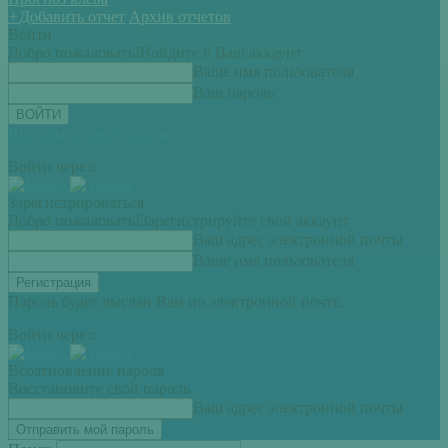
+
Добавить отчет
Архив отчетов
Войти
Добро пожаловать!
Войдите в Ваш аккаунт
Ваше имя пользователя
Ваш пароль
Вы забыли свой пароль?
Войти через:
Зарегистрироваться
Добро пожаловать!
Зарегистрируйте свой аккаунт
Ваш адрес электронной почты
Ваше имя пользователя
Пароль будет выслан Вам по электронной почте.
Войти через:
Всоатновление пароля
Восстановите свой пароль
Ваш адрес электронной почты