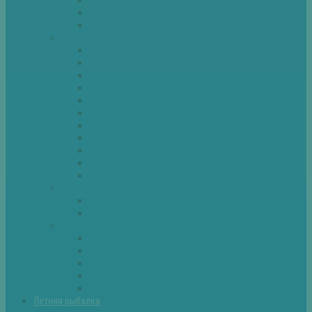
Спиннинг
Фидер
Рыба
Голавль
Густера
Ёрш
Карась
Карп
Лещ
Линь
Окунь
Плотва
Щука
Другие
Полезные советы
Советы и секреты
Самоделки для рыбалки
Экипировка
Костюмы и сапоги
Лодки
Палатки
Эхолоты и другое
Ящики, буры и др
Летняя рыбалка