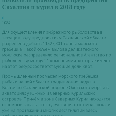
Сахалина и курил в 2018 году
0
1084
Для осуществления прибрежного рыболовства в
текущем году предприятиям Сахалинской области
разрешено добыть 11527,301 тонны морского
гребешка. Такой объём вылова деликатесного
моллюска распределило региональное Агентство по
рыболовству между 21 компаниями, которые имеют
на этот ресурс соответствующие доли квот.
Промышленный промысел морского гребешка
рыбаки нашей области традиционно ведут в
Восточно-Сахалинской подзоне Охотского моря и в
акваториях у Южных и Северных Курильских
островов. Причём в зоне Северных Курил находятся
основные запасы этого двустворчатого моллюска, и
уже на протяжении многих десятилетий здесь
добывают львиную его долю.