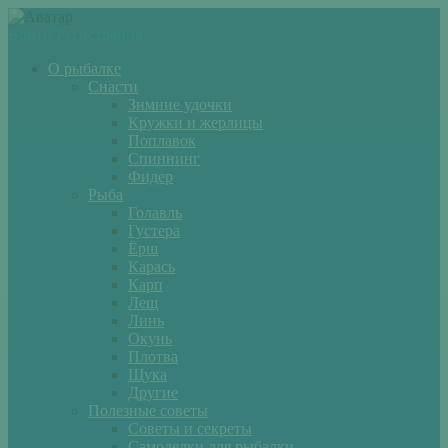
Войти
Регистрация
О рыбалке
Снасти
Зимние удочки
Кружки и жерлицы
Поплавок
Спиннинг
Фидер
Рыба
Голавль
Густера
Ёрш
Карась
Карп
Лещ
Линь
Окунь
Плотва
Щука
Другие
Полезные советы
Советы и секреты
Самоделки для рыбалки