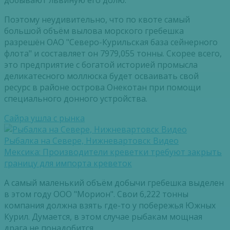
Поэтому неудивительно, что по квоте самый
большой объём вылова морского гребешка
разрешён ОАО "Северо-Курильская база сейнерного
флота" и составляет он 7979,055 тонны. Скорее всего,
это предприятие с богатой историей промысла
деликатесного моллюска будет осваивать свой
ресурс в районе острова Онекотан при помощи
специального донного устройства.
Сайра ушла с рынка
Рыбалка на Севере, Нижневартовск Видео
Мексика: Производители креветки требуют закрыть
границу для импорта креветок
А самый маленький объём добычи гребешка выделен
в этом году ООО "Морион". Свои 6,222 тонны
компания должна взять где-то у побережья Южных
Курил. Думается, в этом случае рыбакам мощная
драга не понадобится.