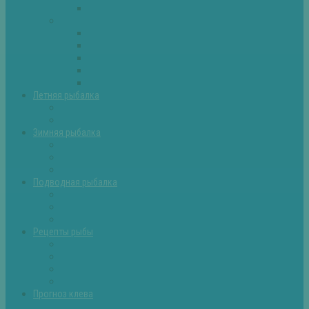
Самоделки для рыбалки
Экипировка
Костюмы и сапоги
Лодки
Палатки
Эхолоты и другое
Ящики, буры и др
Летняя рыбалка
Летняя рыбалка советы
Прикормки и насадки
Зимняя рыбалка
Зимняя рыбалка — общие советы
Зимние насадки, оснастки
Зимние прикормки
Подводная рыбалка
Подводная рыбалка общие советы
Снаряжение для подводной охоты
Оружие для подводной рыбалки
Рецепты рыбы
Салаты с рыбой
Вторые блюда из рыбы
Первые блюда (уха,суп)
Пироги из рыбы
Прогноз клева