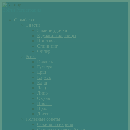
Войти
Регистрация
О рыбалке
Снасти
Зимние удочки
Кружки и жерлицы
Поплавок
Спиннинг
Фидер
Рыба
Голавль
Густера
Ёрш
Карась
Карп
Лещ
Линь
Окунь
Плотва
Щука
Другие
Полезные советы
Советы и секреты
Самоделки для рыбалки