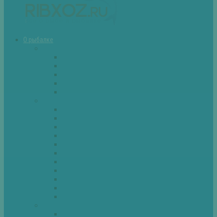
О рыбалке
Снасти
Зимние удочки
Кружки и жерлицы
Поплавок
Спиннинг
Фидер
Рыба
Голавль
Густера
Ёрш
Карась
Карп
Лещ
Линь
Окунь
Плотва
Щука
Другие
Полезные советы
Советы и секреты