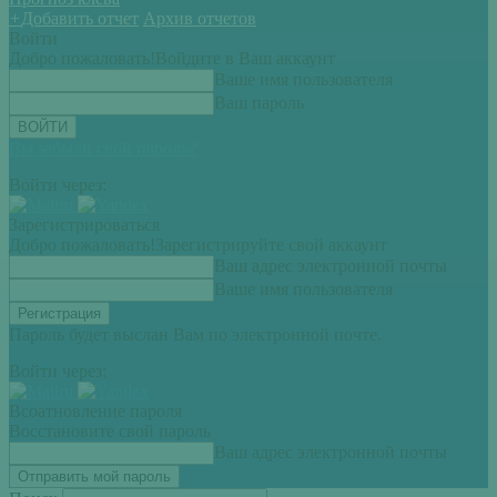
+
Добавить отчет
Архив отчетов
Войти
Добро пожаловать!
Войдите в Ваш аккаунт
Ваше имя пользователя
Ваш пароль
Вы забыли свой пароль?
Войти через:
Зарегистрироваться
Добро пожаловать!
Зарегистрируйте свой аккаунт
Ваш адрес электронной почты
Ваше имя пользователя
Пароль будет выслан Вам по электронной почте.
Войти через:
Всоатновление пароля
Восстановите свой пароль
Ваш адрес электронной почты