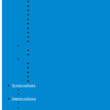
Густера
Ёрш
Карась
Карп
Лещ
Линь
Окунь
Плотва
Щука
Другие
Полезные советы
Советы и секреты
Самоделки для рыбалки
Экипировка
Костюмы и сапоги
Лодки
Палатки
Эхолоты и другое
Ящики, буры и др
Летняя рыбалка
Летняя рыбалка советы
Прикормки и насадки
Зимняя рыбалка
Зимняя рыбалка — общие советы
Зимние насадки, оснастки