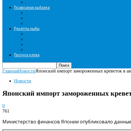
Зимние прикормки
Подводная рыбалка
Подводная рыбалка общие советы
Снаряжение для подводной охоты
Оружие для подводной рыбалки
Рецепты рыбы
Салаты с рыбой
Вторые блюда из рыбы
Первые блюда (уха,суп)
Пироги из рыбы
Прогноз клева
Главная
Новости
Японский импорт замороженных креветок в ав
Новости
Японский импорт замороженных кревето
0
761
Министерство финансов Японии опубликовало данные о