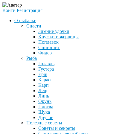
Войти
Регистрация
О рыбалке
Снасти
Зимние удочки
Кружки и жерлицы
Поплавок
Спиннинг
Фидер
Рыба
Голавль
Густера
Ёрш
Карась
Карп
Лещ
Линь
Окунь
Плотва
Щука
Другие
Полезные советы
Советы и секреты
Самоделки для рыбалки