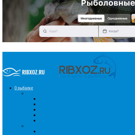
О рыбалке
Снасти
Зимние удочки
Кружки и жерлицы
Поплавок
Спиннинг
Фидер
Рыба
Голавль