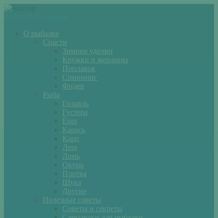
Войти
Регистрация
О рыбалке
Снасти
Зимние удочки
Кружки и жерлицы
Поплавок
Спиннинг
Фидер
Рыба
Голавль
Густера
Ёрш
Карась
Карп
Лещ
Линь
Окунь
Плотва
Щука
Другие
Полезные советы
Советы и секреты
Самоделки для рыбалки