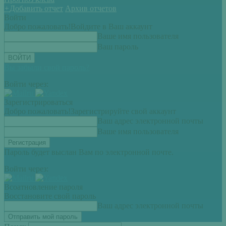
+
Добавить отчет
Архив отчетов
Войти
Добро пожаловать!
Войдите в Ваш аккаунт
Ваше имя пользователя
Ваш пароль
Вы забыли свой пароль?
Войти через:
Зарегистрироваться
Добро пожаловать!
Зарегистрируйте свой аккаунт
Ваш адрес электронной почты
Ваше имя пользователя
Пароль будет выслан Вам по электронной почте.
Войти через:
Всоатновление пароля
Восстановите свой пароль
Ваш адрес электронной почты