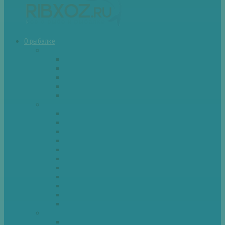
О рыбалке
Снасти
Зимние удочки
Кружки и жерлицы
Поплавок
Спиннинг
Фидер
Рыба
Голавль
Густера
Ёрш
Карась
Карп
Лещ
Линь
Окунь
Плотва
Щука
Другие
Полезные советы
Советы и секреты