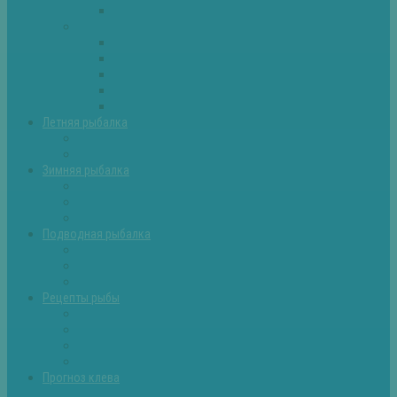
Самоделки для рыбалки
Экипировка
Костюмы и сапоги
Лодки
Палатки
Эхолоты и другое
Ящики, буры и др
Летняя рыбалка
Летняя рыбалка советы
Прикормки и насадки
Зимняя рыбалка
Зимняя рыбалка — общие советы
Зимние насадки, оснастки
Зимние прикормки
Подводная рыбалка
Подводная рыбалка общие советы
Снаряжение для подводной охоты
Оружие для подводной рыбалки
Рецепты рыбы
Салаты с рыбой
Вторые блюда из рыбы
Первые блюда (уха,суп)
Пироги из рыбы
Прогноз клева