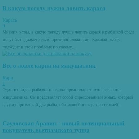
В какую погоду нужно ловить карася
Карась
0
Мнения о том, в какую погоду лучше ловить карася в рыбацкой среде
могут быть диаметрально противоположными. Каждый рыбак
подходит к этой проблеме по своему,...
Все о ловле карпа на макушатник
Карп
1
Один из видов рыбалки на карпа предполагает использование
макушатника. Он представляет собой спрессованный жмых, который
служит приманкой для рыбы, обитающей в озерах со стоячей...
Саудовская Аравия – новый потенциальный
покупатель вьетнамского тунца