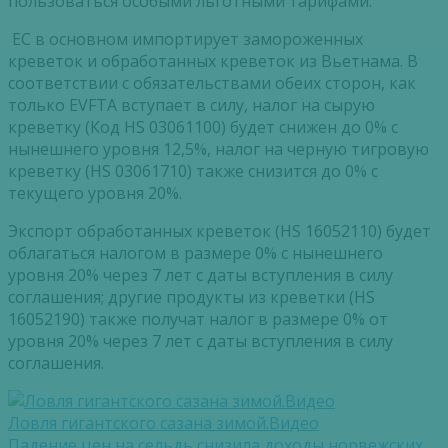
пользоваться особыми льготными тарифами.
ЕС в основном импортирует замороженных
креветок и обработанных креветок из Вьетнама. В
соответствии с обязательствами обеих сторон, как
только EVFTA вступает в силу, налог на сырую
креветку (Код HS 03061100) будет снижен до 0% с
нынешнего уровня 12,5%, налог на черную тигровую
креветку (HS 03061710) также снизится до 0% с
текущего уровня 20%.
Экспорт обработанных креветок (HS 16052110) будет
облагаться налогом в размере 0% с нынешнего
уровня 20% через 7 лет с даты вступления в силу
соглашения; другие продукты из креветки (HS
16052190) также получат налог в размере 0% от
уровня 20% через 7 лет с даты вступления в силу
соглашения.
Ловля гигантского сазана зимой.Видео
Падение цен на сельдь снизила доходы норвежских