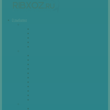
О рыбалке
Снасти
Зимние удочки
Кружки и жерлицы
Поплавок
Спиннинг
Фидер
Рыба
Голавль
Густера
Ёрш
Карась
Карп
Лещ
Линь
Окунь
Плотва
Щука
Другие
Полезные советы
Советы и секреты