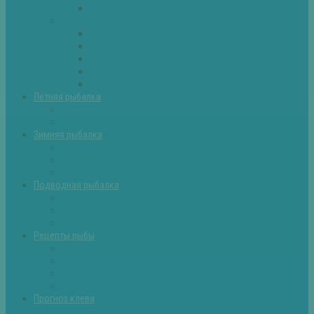
Самоделки для рыбалки
Экипировка
Костюмы и сапоги
Лодки
Палатки
Эхолоты и другое
Ящики, буры и др
Летняя рыбалка
Летняя рыбалка советы
Прикормки и насадки
Зимняя рыбалка
Зимняя рыбалка — общие советы
Зимние насадки, оснастки
Зимние прикормки
Подводная рыбалка
Подводная рыбалка общие советы
Снаряжение для подводной охоты
Оружие для подводной рыбалки
Рецепты рыбы
Салаты с рыбой
Вторые блюда из рыбы
Первые блюда (уха,суп)
Пироги из рыбы
Прогноз клева