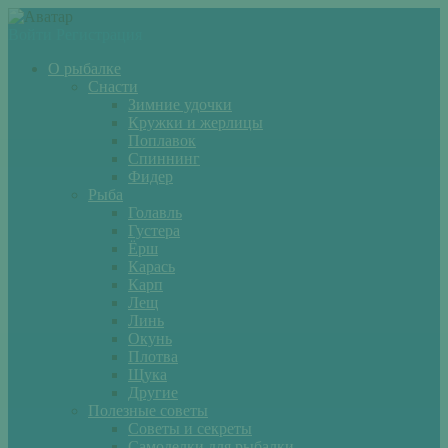
Войти
Регистрация
О рыбалке
Снасти
Зимние удочки
Кружки и жерлицы
Поплавок
Спиннинг
Фидер
Рыба
Голавль
Густера
Ёрш
Карась
Карп
Лещ
Линь
Окунь
Плотва
Щука
Другие
Полезные советы
Советы и секреты
Самоделки для рыбалки