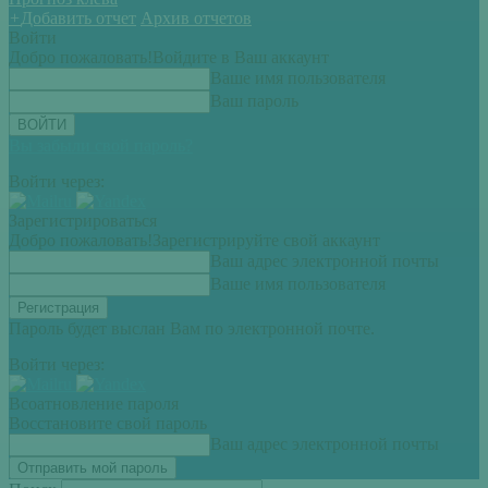
+
Добавить отчет
Архив отчетов
Войти
Добро пожаловать!
Войдите в Ваш аккаунт
Ваше имя пользователя
Ваш пароль
Вы забыли свой пароль?
Войти через:
Зарегистрироваться
Добро пожаловать!
Зарегистрируйте свой аккаунт
Ваш адрес электронной почты
Ваше имя пользователя
Пароль будет выслан Вам по электронной почте.
Войти через:
Всоатновление пароля
Восстановите свой пароль
Ваш адрес электронной почты