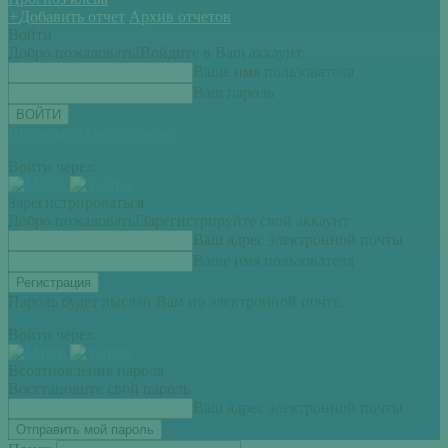
+
Добавить отчет
Архив отчетов
Войти
Добро пожаловать!
Войдите в Ваш аккаунт
Ваше имя пользователя
Ваш пароль
Вы забыли свой пароль?
Войти через:
Зарегистрироваться
Добро пожаловать!
Зарегистрируйте свой аккаунт
Ваш адрес электронной почты
Ваше имя пользователя
Пароль будет выслан Вам по электронной почте.
Войти через:
Всоатновление пароля
Восстановите свой пароль
Ваш адрес электронной почты