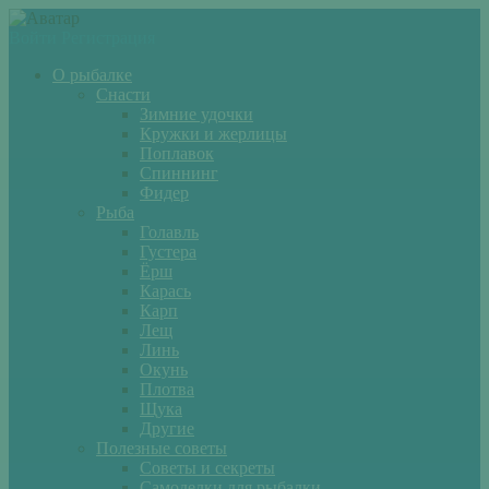
Войти
Регистрация
О рыбалке
Снасти
Зимние удочки
Кружки и жерлицы
Поплавок
Спиннинг
Фидер
Рыба
Голавль
Густера
Ёрш
Карась
Карп
Лещ
Линь
Окунь
Плотва
Щука
Другие
Полезные советы
Советы и секреты
Самоделки для рыбалки