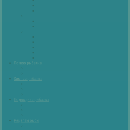
Плотва
Щука
Другие
Полезные советы
Советы и секреты
Самоделки для рыбалки
Экипировка
Костюмы и сапоги
Лодки
Палатки
Эхолоты и другое
Ящики, буры и др
Летняя рыбалка
Летняя рыбалка советы
Прикормки и насадки
Зимняя рыбалка
Зимняя рыбалка — общие советы
Зимние насадки, оснастки
Зимние прикормки
Подводная рыбалка
Подводная рыбалка общие советы
Снаряжение для подводной охоты
Оружие для подводной рыбалки
Рецепты рыбы
Салаты с рыбой