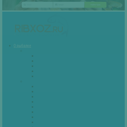
О рыбалке
Снасти
Зимние удочки
Кружки и жерлицы
Поплавок
Спиннинг
Фидер
Рыба
Голавль
Густера
Ёрш
Карась
Карп
Лещ
Линь
Окунь