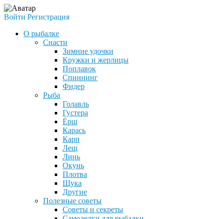
Войти
Регистрация
О рыбалке
Снасти
Зимние удочки
Кружки и жерлицы
Поплавок
Спиннинг
Фидер
Рыба
Голавль
Густера
Ёрш
Карась
Карп
Лещ
Линь
Окунь
Плотва
Щука
Другие
Полезные советы
Советы и секреты
Самоделки для рыбалки