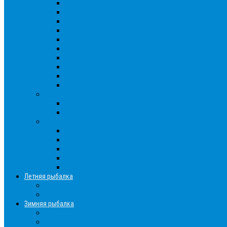
Густера
Ёрш
Карась
Карп
Лещ
Линь
Окунь
Плотва
Щука
Другие
Полезные советы
Советы и секреты
Самоделки для рыбалки
Экипировка
Костюмы и сапоги
Лодки
Палатки
Эхолоты и другое
Ящики, буры и др
Летняя рыбалка
Летняя рыбалка советы
Прикормки и насадки
Зимняя рыбалка
Зимняя рыбалка — общие советы
Зимние насадки, оснастки