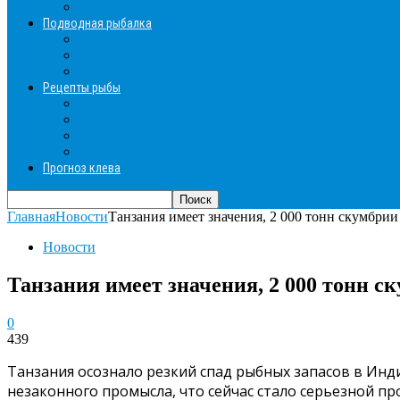
Зимние прикормки
Подводная рыбалка
Подводная рыбалка общие советы
Снаряжение для подводной охоты
Оружие для подводной рыбалки
Рецепты рыбы
Салаты с рыбой
Вторые блюда из рыбы
Первые блюда (уха,суп)
Пироги из рыбы
Прогноз клева
Главная
Новости
Танзания имеет значения, 2 000 тонн скумбрии
Новости
Танзания имеет значения, 2 000 тонн с
0
439
Танзания осознало резкий спад рыбных запасов в Ин
незаконного промысла, что сейчас стало серьезной пр