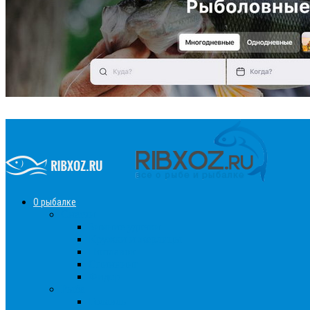
О рыбалке
Снасти
Зимние удочки
Кружки и жерлицы
Поплавок
Спиннинг
Фидер
Рыба
Голавль