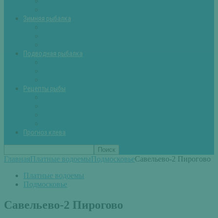
Летняя рыбалка советы
Прикормки и насадки
Зимняя рыбалка
Зимняя рыбалка — общие советы
Зимние насадки, оснастки
Зимние прикормки
Подводная рыбалка
Подводная рыбалка общие советы
Снаряжение для подводной охоты
Оружие для подводной рыбалки
Рецепты рыбы
Салаты с рыбой
Вторые блюда из рыбы
Первые блюда (уха,суп)
Пироги из рыбы
Прогноз клева
Главная
Платные водоемы
Подмосковье
Савельево-2 Пирогово
Платные водоемы
Подмосковье
Савельево-2 Пирогово