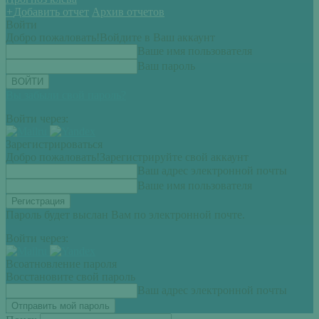
+
Добавить отчет
Архив отчетов
Войти
Добро пожаловать!
Войдите в Ваш аккаунт
Ваше имя пользователя
Ваш пароль
Вы забыли свой пароль?
Войти через:
Зарегистрироваться
Добро пожаловать!
Зарегистрируйте свой аккаунт
Ваш адрес электронной почты
Ваше имя пользователя
Пароль будет выслан Вам по электронной почте.
Войти через:
Всоатновление пароля
Восстановите свой пароль
Ваш адрес электронной почты