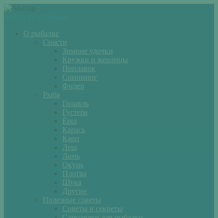
Войти
Регистрация
О рыбалке
Снасти
Зимние удочки
Кружки и жерлицы
Поплавок
Спиннинг
Фидер
Рыба
Голавль
Густера
Ёрш
Карась
Карп
Лещ
Линь
Окунь
Плотва
Щука
Другие
Полезные советы
Советы и секреты
Самоделки для рыбалки