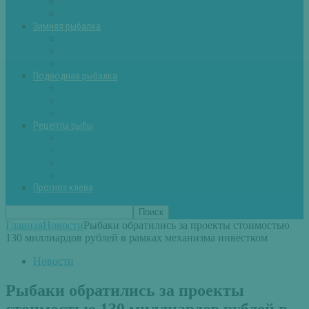
Летняя рыбалка советы
Прикормки и насадки
Зимняя рыбалка
Зимняя рыбалка — общие советы
Зимние насадки, оснастки
Зимние прикормки
Подводная рыбалка
Подводная рыбалка общие советы
Снаряжение для подводной охоты
Оружие для подводной рыбалки
Рецепты рыбы
Салаты с рыбой
Вторые блюда из рыбы
Первые блюда (уха,суп)
Пироги из рыбы
Прогноз клева
Главная
Новости
Рыбаки обратились за проекты стоимостью
130 миллиардов рублей в рамках механизма инвестком
Новости
Рыбаки обратились за проекты
стоимостью 130 миллиардов рублей в