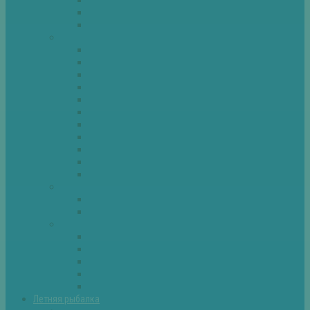
Спиннинг
Фидер
Рыба
Голавль
Густера
Ёрш
Карась
Карп
Лещ
Линь
Окунь
Плотва
Щука
Другие
Полезные советы
Советы и секреты
Самоделки для рыбалки
Экипировка
Костюмы и сапоги
Лодки
Палатки
Эхолоты и другое
Ящики, буры и др
Летняя рыбалка