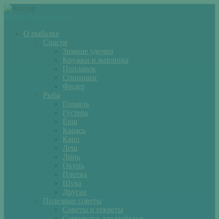
Войти
Регистрация
О рыбалке
Снасти
Зимние удочки
Кружки и жерлицы
Поплавок
Спиннинг
Фидер
Рыба
Голавль
Густера
Ёрш
Карась
Карп
Лещ
Линь
Окунь
Плотва
Щука
Другие
Полезные советы
Советы и секреты
Самоделки для рыбалки