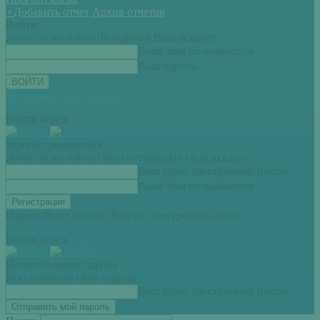
+
Добавить отчет
Архив отчетов
Войти
Добро пожаловать!
Войдите в Ваш аккаунт
Ваше имя пользователя
Ваш пароль
Вы забыли свой пароль?
Войти через:
Зарегистрироваться
Добро пожаловать!
Зарегистрируйте свой аккаунт
Ваш адрес электронной почты
Ваше имя пользователя
Пароль будет выслан Вам по электронной почте.
Войти через:
Всоатновление пароля
Восстановите свой пароль
Ваш адрес электронной почты