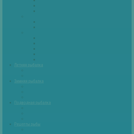
Плотва
Щука
Другие
Полезные советы
Советы и секреты
Самоделки для рыбалки
Экипировка
Костюмы и сапоги
Лодки
Палатки
Эхолоты и другое
Ящики, буры и др
Летняя рыбалка
Летняя рыбалка советы
Прикормки и насадки
Зимняя рыбалка
Зимняя рыбалка — общие советы
Зимние насадки, оснастки
Зимние прикормки
Подводная рыбалка
Подводная рыбалка общие советы
Снаряжение для подводной охоты
Оружие для подводной рыбалки
Рецепты рыбы
Салаты с рыбой