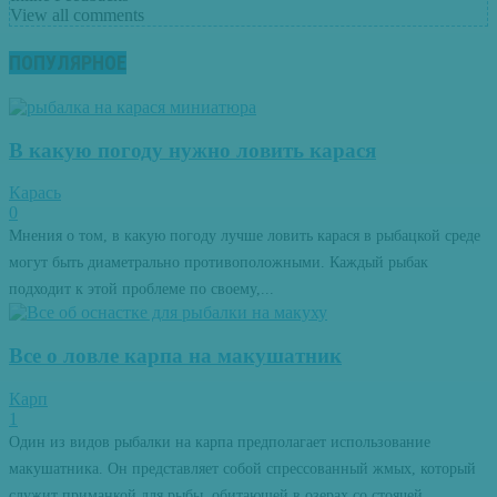
View all comments
ПОПУЛЯРНОЕ
В какую погоду нужно ловить карася
Карась
0
Мнения о том, в какую погоду лучше ловить карася в рыбацкой среде
могут быть диаметрально противоположными. Каждый рыбак
подходит к этой проблеме по своему,...
Все о ловле карпа на макушатник
Карп
1
Один из видов рыбалки на карпа предполагает использование
макушатника. Он представляет собой спрессованный жмых, который
служит приманкой для рыбы, обитающей в озерах со стоячей...