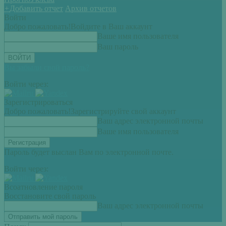
+
Добавить отчет
Архив отчетов
Войти
Добро пожаловать!
Войдите в Ваш аккаунт
Ваше имя пользователя
Ваш пароль
Вы забыли свой пароль?
Войти через:
Зарегистрироваться
Добро пожаловать!
Зарегистрируйте свой аккаунт
Ваш адрес электронной почты
Ваше имя пользователя
Пароль будет выслан Вам по электронной почте.
Войти через:
Всоатновление пароля
Восстановите свой пароль
Ваш адрес электронной почты