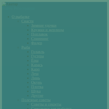
Войти
Регистрация
О рыбалке
Снасти
Зимние удочки
Кружки и жерлицы
Поплавок
Спиннинг
Фидер
Рыба
Голавль
Густера
Ёрш
Карась
Карп
Лещ
Линь
Окунь
Плотва
Щука
Другие
Полезные советы
Советы и секреты
Самоделки для рыбалки