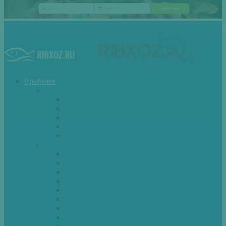
О рыбалке
Снасти
Зимние удочки
Кружки и жерлицы
Поплавок
Спиннинг
Фидер
Рыба
Голавль
Густера
Ёрш
Карась
Карп
Лещ
Линь
Окунь